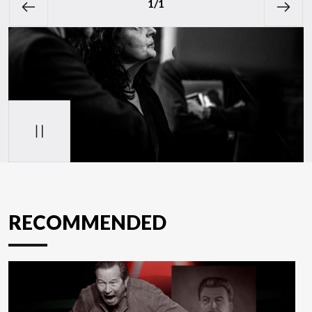
1
/1
Previous
Next
Stop slider
RECOMMENDED