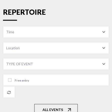
REPERTOIRE
Free entry
All
events
ALL EVENTS