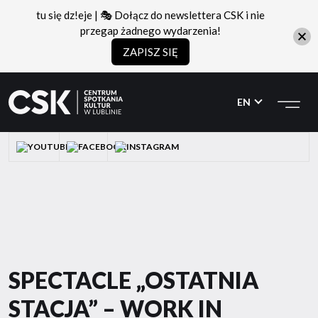
tu się dz!eje | 🎭 Dołącz do newslettera CSK i nie
przegap żadnego wydarzenia!
ZAPISZ SIĘ
CSK
Przejdź
Przejdź
do
do
EN
menu
treści
YOUTUBE
FACEBOOK
INSTAGRAM
SPECTACLE „OSTATNIA
STACJA” – WORK IN