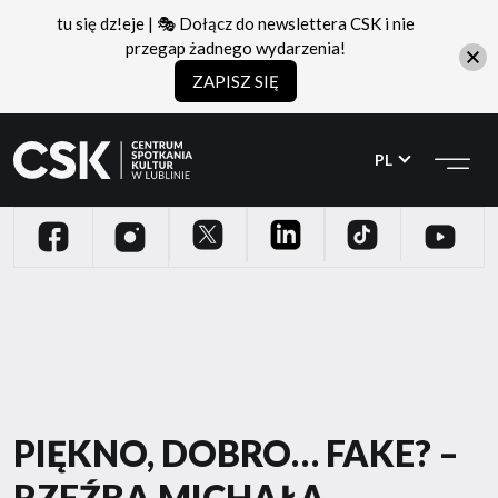
tu się dz!eje | 🎭 Dołącz do newslettera CSK i nie
przegap żadnego wydarzenia!
ZAPISZ SIĘ
CSK
Przejdź
Przejdź
do
do
PL
menu
treści
TWITTER
LINKEDIN
TIKTOK
FACEBOOK
YOUTUBE
INSTAGRAM
PIĘKNO, DOBRO… FAKE? –
RZEŹBA MICHAŁA