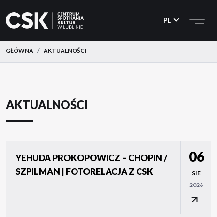
CSK
Przejdź
Przejdź
do
do
PL
menu
treści
GŁÓWNA
AKTUALNOŚCI
AKTUALNOŚCI
06
YEHUDA PROKOPOWICZ – CHOPIN /
SZPILMAN | FOTORELACJA Z CSK
SIE
2026