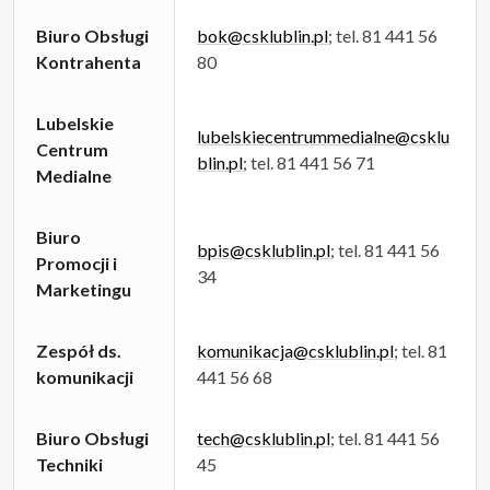
Biuro Obsługi
bok@csklublin.pl
; tel. 81 441 56
Kontrahenta
80
Lubelskie
lubelskiecentrummedialne@csklu
Centrum
blin.pl
; tel. 81 441 56 71
Medialne
Biuro
bpis@csklublin.pl
; tel. 81 441 56
Promocji i
34
Marketingu
Zespół ds.
komunikacja@csklublin.pl
; tel. 81
komunikacji
441 56 68
Biuro Obsługi
tech@csklublin.pl
; tel. 81 441 56
Techniki
45