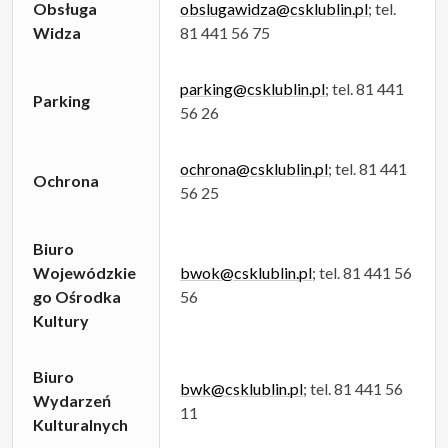
Obsługa
obslugawidza@csklublin.pl
; tel.
Widza
81 441 56 75
parking@csklublin.pl
; tel. 81 441
Parking
56 26
ochrona@csklublin.pl
; tel. 81 441
Ochrona
56 25
Biuro
Wojewódzkie
bwok@csklublin.pl
; tel. 81 441 56
go Ośrodka
56
Kultury
Biuro
bwk@csklublin.pl
; tel. 81 441 56
Wydarzeń
11
Kulturalnych