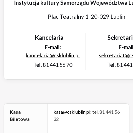
Instytucja kultury Samorządu Województwa L
Plac Teatralny 1, 20-029 Lublin
Kancelaria
Sekretari
E-mail:
E-mail
kancelaria@csklublin.pl
sekretariat@cs
Tel.
81 441 56 70
Tel.
81 441
Kasa
kasa@csklublin.pl
; tel. 81 441 56
Biletowa
32