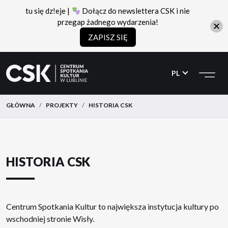
tu się dz!eje |
Dołącz do newslettera CSK i nie
przegap żadnego wydarzenia!
ZAPISZ SIĘ
CSK
Przejdź
Przejdź
do
do
PL
menu
treści
GŁÓWNA
PROJEKTY
HISTORIA CSK
HISTORIA CSK
Centrum Spotkania Kultur to największa instytucja kultury po
wschodniej stronie Wisły.