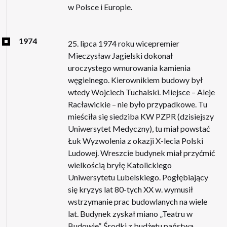
w Polsce i Europie.
1974
25. lipca 1974 roku wicepremier
Mieczysław Jagielski dokonał
uroczystego wmurowania kamienia
węgielnego. Kierownikiem budowy był
wtedy Wojciech Tuchalski. Miejsce – Aleje
Racławickie – nie było przypadkowe. Tu
mieściła się siedziba KW PZPR (dzisiejszy
Uniwersytet Medyczny), tu miał powstać
Łuk Wyzwolenia z okazji X-lecia Polski
Ludowej. Wreszcie budynek miał przyćmić
wielkością bryłę Katolickiego
Uniwersytetu Lubelskiego. Pogłębiający
się kryzys lat 80-tych XX w. wymusił
wstrzymanie prac budowlanych na wiele
lat. Budynek zyskał miano „Teatru w
Budowie”. Środki z budżetu państwa