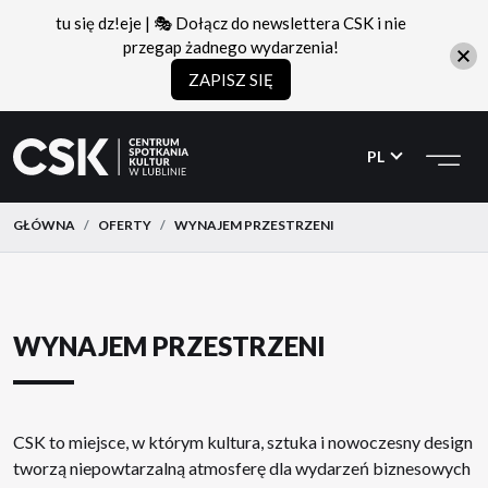
tu się dz!eje | 🎭 Dołącz do newslettera CSK i nie
przegap żadnego wydarzenia!
ZAPISZ SIĘ
CSK
Przejdź
Przejdź
do
do
PL
menu
treści
GŁÓWNA
OFERTY
WYNAJEM PRZESTRZENI
WYNAJEM PRZESTRZENI
CSK to miejsce, w którym kultura, sztuka i nowoczesny design
tworzą niepowtarzalną atmosferę dla wydarzeń biznesowych