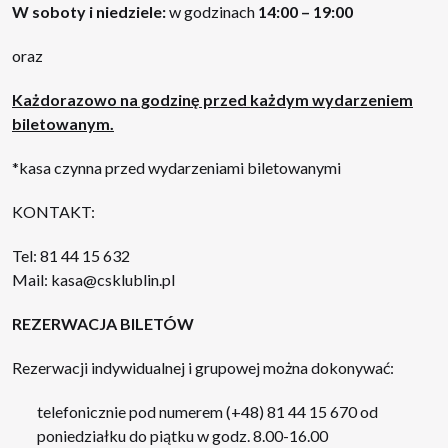
W soboty i niedziele:
w godzinach
14:00
–
19:00
oraz
Każdorazowo na godzinę przed każdym wydarzeniem
biletowanym.
*kasa czynna przed wydarzeniami biletowanymi
KONTAKT:
Tel:
81 44 15 632
Mail:
kasa@csklublin.pl
REZERWACJA BILETÓW
Rezerwacji indywidualnej i grupowej można dokonywać:
telefonicznie pod numerem (+48) 81 44 15 670 od
poniedziałku do piątku w godz. 8.00-16.00