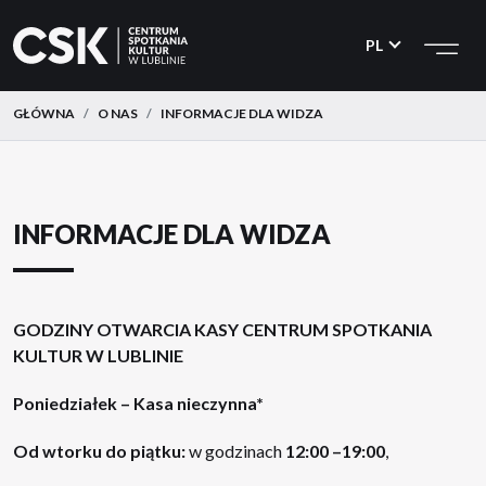
CSK
Przejdź
Przejdź
do
do
PL
menu
treści
GŁÓWNA
O NAS
INFORMACJE DLA WIDZA
INFORMACJE DLA WIDZA
GODZINY OTWARCIA KASY CENTRUM SPOTKANIA
KULTUR W LUBLINIE
Poniedziałek – Kasa nieczynna*
Od wtorku do piątku:
w godzinach
12:00 –19:00
,