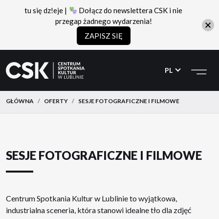
tu się dz!eje |
Dołącz do newslettera CSK i nie
przegap żadnego wydarzenia!
ZAPISZ SIĘ
CSK
Przejdź
Przejdź
do
do
PL
menu
treści
GŁÓWNA
OFERTY
SESJE FOTOGRAFICZNE I FILMOWE
SESJE FOTOGRAFICZNE I FILMOWE
Centrum Spotkania Kultur w Lublinie to wyjątkowa,
industrialna sceneria, która stanowi idealne tło dla zdjęć