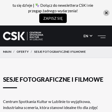
tu się dz!eje |
Dołącz do newslettera CSK i nie
przegap żadnego wydarzenia!
ZAPISZ SIĘ
CSK
Przejdź
Przejdź
do
do
EN
menu
treści
MAIN
OFERTY
SESJE FOTOGRAFICZNE I FILMOWE
SESJE FOTOGRAFICZNE I FILMOWE
Centrum Spotkania Kultur w Lublinie to wyjątkowa,
industrialna sceneria, która stanowi idealne tło dla zdjęć