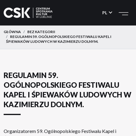
CSK
Przejdź
Przejdź
do
do
PL
menu
treści
GŁÓWNA
BEZ KATEGORII
REGULAMIN 59. OGÓLNOPOLSKIEGO FESTIWALU KAPEL I
ŚPIEWAKÓW LUDOWYCH W KAZIMIERZU DOLNYM.
REGULAMIN 59.
OGÓLNOPOLSKIEGO FESTIWALU
KAPEL I ŚPIEWAKÓW LUDOWYCH W
KAZIMIERZU DOLNYM.
Organizatorem 59. Ogólnopolskiego Festiwalu Kapel i