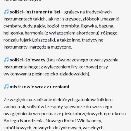
soliści–instrumentaliści
– grający na tradycyjnych
instrumentach takich, jak np.: skrzypce, złóbcoki, mazanki,
cymbały, dudy, gajdy, kozioł, trombita, ligawka, bazuna,
heligonka, harmonia (z wyłączeniem akordeonu), różnego
rodzaju fujarki, piszczałki, a także inne, tradycyjne
instrumenty i narzędzia muzyczne,
soliści–śpiewacy
(bez równoczesnego towarzyszenia
instrumentalnego; z wyłączeniem liry korbowej przy
wykonywaniu pieśni epicko-dziadowskich),
mistrzowie wraz z uczniami
.
Ze względu na zanikanie niektórych gatunków folkloru
zachęca się solistów i zespoły śpiewacze do szerszego
uwzględnienia w repertuarze pieśni obrzędowych, np.: okresu
Bożego Narodzenia, Nowego Roku i Wielkanocy,
sobótkowych, żniwnych, dożynkowych, weselnych,