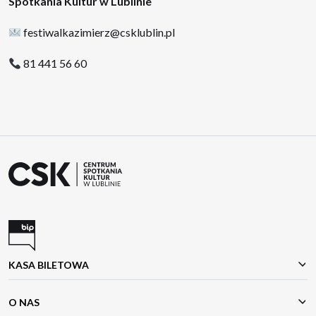
Spotkania Kultur w Lublinie
festiwalkazimierz@csklublin.pl
81 441 56 60
KASA BILETOWA
O NAS