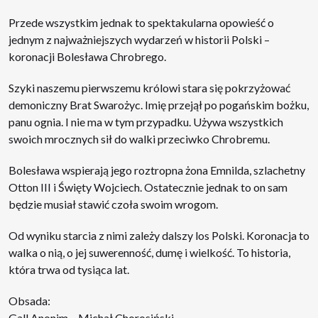
Przede wszystkim jednak to spektakularna opowieść o
jednym z najważniejszych wydarzeń w historii Polski –
koronacji Bolesława Chrobrego.
Szyki naszemu pierwszemu królowi stara się pokrzyżować
demoniczny Brat Swarożyc. Imię przejął po pogańskim bożku,
panu ognia. I nie ma w tym przypadku. Używa wszystkich
swoich mrocznych sił do walki przeciwko Chrobremu.
Bolesława wspierają jego roztropna żona Emnilda, szlachetny
Otton III i Święty Wojciech. Ostatecznie jednak to on sam
będzie musiał stawić czoła swoim wrogom.
Od wyniku starcia z nimi zależy dalszy los Polski. Koronacja to
walka o nią, o jej suwerenność, dumę i wielkość. To historia,
która trwa od tysiąca lat.
Obsada:
Gall Anonim – Michał Chorosiński