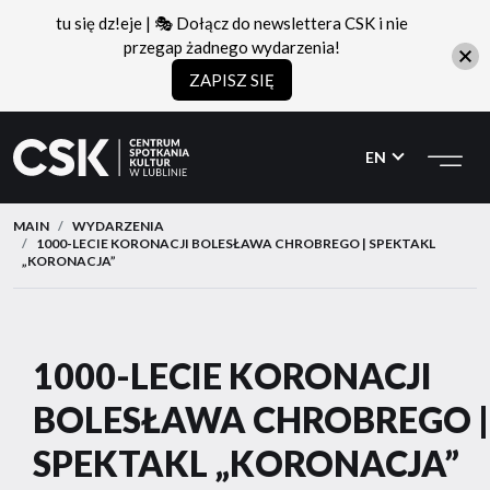
tu się dz!eje | 🎭 Dołącz do newslettera CSK i nie
przegap żadnego wydarzenia!
ZAPISZ SIĘ
CSK
Przejdź
Przejdź
do
do
EN
menu
treści
MAIN
WYDARZENIA
1000-LECIE KORONACJI BOLESŁAWA CHROBREGO | SPEKTAKL
„KORONACJA”
1000-LECIE KORONACJI
BOLESŁAWA CHROBREGO |
SPEKTAKL „KORONACJA”