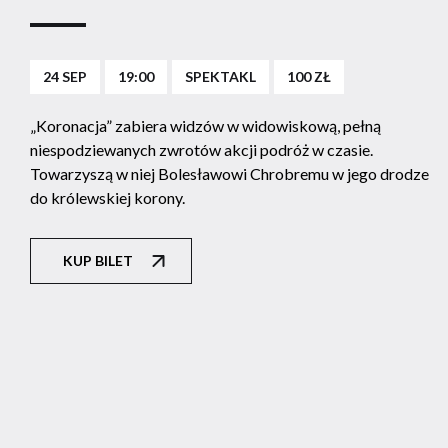
24 SEP
19:00
SPEKTAKL
100 ZŁ
„Koronacja” zabiera widzów w widowiskową, pełną
niespodziewanych zwrotów akcji podróż w czasie.
Towarzyszą w niej Bolesławowi Chrobremu w jego drodze
do królewskiej korony.
KUP BILET