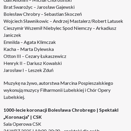
Brat Swarożyc – Jarosław Gajewski
Bolesław Chrobry – Sebastian Skoczeń
Wojciech Sławnikowic – Andrzej Mastalerz/Robert Latusek
Cieszymir Wszemił Niebylec Spod Niemczy – Arkadiusz
Janiczek
Emnilda – Agata Klimczak
Kacha – Marta Dylewska
Otton III – Cezary Łukaszewicz
Henryk II – Dariusz Kowalski
Jarosław I – Leszek Zduń
Muzykę na żywo, autorstwa Marcina Pospieszalskiego
wykonują muzycy Filharmonii Lubelskiej i Chór Opery
Lubelskiej.
1000-lecie koronacji Bolesława Chrobrego | Spektakl
„Koronacja”
| CSK
Sala Operowa CSK
24 WRZ 2025 | 19:00-20:30 – spektakl dla osób