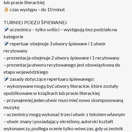
lub prasie literackiej
czas występu – do 10 minut
TURNIEJ POEZJI ŚPIEWANEJ
uczestnicy – tylko soliści – występują bez podziału na
kategorie
repertuar obejmuje 3 utwory śpiewane i 1 utwór
recytowany
– prezentacja obejmuje 2 utwory śpiewane i 1 recytowany
– prezentacja utworu recytowanego jest obowiązkowa do
etapu wojewódzkiego
zasady dotyczące repertuaru śpiewanego:
– wykonywane mogą być utwory literackie, które zostały
opublikowane w książkach lub prasie literackiej
– przynajmniej jeden utwór musi mieć nowo skomponowaną
muzykę
– uczestnicy mogą wykonać trzeci utwór z tekstem własnym
– utwór znany i posiadający określony, autorski kształt
wykonawczy, podlega ocenie tylko wówczas, gdy uczestnik