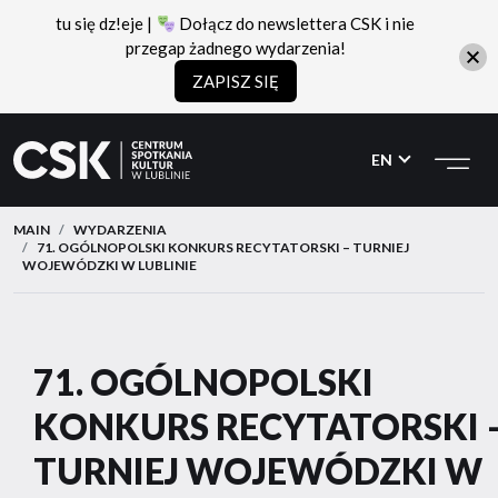
tu się dz!eje |
Dołącz do newslettera CSK i nie
przegap żadnego wydarzenia!
ZAPISZ SIĘ
CSK
Przejdź
Przejdź
do
do
EN
menu
treści
MAIN
WYDARZENIA
71. OGÓLNOPOLSKI KONKURS RECYTATORSKI – TURNIEJ
WOJEWÓDZKI W LUBLINIE
71. OGÓLNOPOLSKI
KONKURS RECYTATORSKI 
TURNIEJ WOJEWÓDZKI W