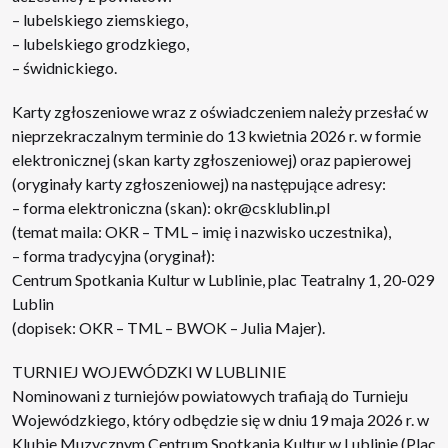
– lubelskiego ziemskiego,
– lubelskiego grodzkiego,
– świdnickiego.
Karty zgłoszeniowe wraz z oświadczeniem należy przesłać w
nieprzekraczalnym terminie do 13 kwietnia 2026 r. w formie
elektronicznej (skan karty zgłoszeniowej) oraz papierowej
(oryginały karty zgłoszeniowej) na następujące adresy:
– forma elektroniczna (skan): okr@csklublin.pl
(temat maila: OKR – TML – imię i nazwisko uczestnika),
– forma tradycyjna (oryginał):
Centrum Spotkania Kultur w Lublinie, plac Teatralny 1, 20-029
Lublin
(dopisek: OKR – TML – BWOK – Julia Majer).
TURNIEJ WOJEWÓDZKI W LUBLINIE
Nominowani z turniejów powiatowych trafiają do Turnieju
Wojewódzkiego, który odbędzie się w dniu 19 maja 2026 r. w
Klubie Muzycznym Centrum Spotkania Kultur w Lublinie (Plac