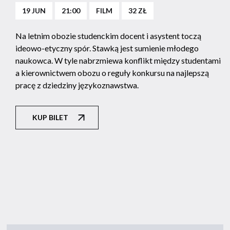
19 JUN
21:00
FILM
32 ZŁ
Na letnim obozie studenckim docent i asystent toczą
ideowo-etyczny spór. Stawką jest sumienie młodego
naukowca. W tyle nabrzmiewa konflikt między studentami
a kierownictwem obozu o reguły konkursu na najlepszą
pracę z dziedziny językoznawstwa.
KUP BILET