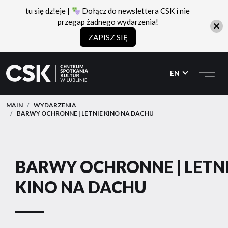
tu się dz!eje |
Dołącz do newslettera CSK i nie
przegap żadnego wydarzenia!
ZAPISZ SIĘ
CSK
Przejdź
Przejdź
do
do
EN
menu
treści
MAIN
WYDARZENIA
BARWY OCHRONNE | LETNIE KINO NA DACHU
BARWY OCHRONNE | LETN
KINO NA DACHU