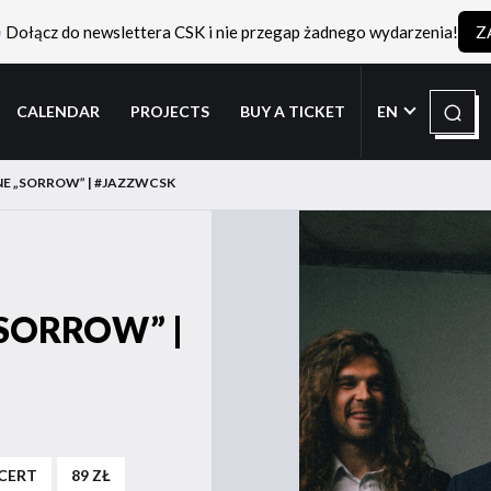
Dołącz do newslettera CSK i nie przegap żadnego wydarzenia!
Z
Search
CALENDAR
PROJECTS
BUY A TICKET
EN
E „SORROW” | #JAZZWCSK
SORROW” |
CERT
89 ZŁ