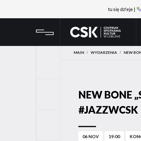
tu się dz!eje |
Przejdź
Przejdź
CSK
do
do
menu
treści
MAIN
WYDARZENIA
NEW BON
YouTube
NEW BONE „
FaceBook
#JAZZWCSK
Instagram
06 NOV
19:00
KON