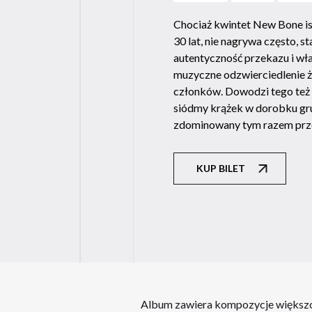
Chociaż kwintet New Bone is
30 lat, nie nagrywa często, s
autentyczność przekazu i wł
muzyczne odzwierciedlenie ż
członków. Dowodzi tego też 
siódmy krążek w dorobku gr
zdominowany tym razem prz
KUP BILET
Album zawiera kompozycje większoś