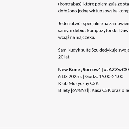
(kontrabas), które polemizują ze 
dołożono jedną wirtuozowską kompo
Jeden utwór specjalnie na zamówien
samym debiut kompozytorski. Dawid F
wciąż na nią czeka.
Sam Kudyk suitę Szu dedykuje swo
20 lat.
New Bone „Sorrow” | #JAZZwCS
6 LIS 2025 r. | Godz.: 19.00-21.00
Klub Muzyczny CSK
Bilety |69/89zł|: Kasa CSK oraz
bile