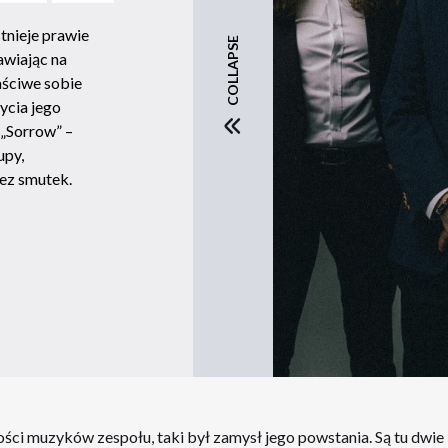
tnieje prawie
COLLAPSE
tawiając na
aściwe sobie
ycia jego
„Sorrow” –
upy,
ez smutek.
ci muzyków zespołu, taki był zamysł jego powstania. Są tu dw