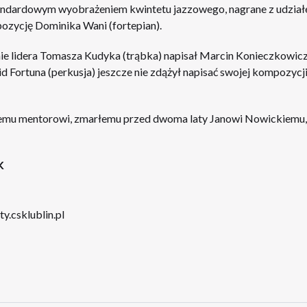
standardowym wyobrażeniem kwintetu jazzowego, nagrane z udział
zycję Dominika Wani (fortepian).
ie lidera Tomasza Kudyka (trąbka) napisał Marcin Konieczkowicz 
ortuna (perkusja) jeszcze nie zdążył napisać swojej kompozycji, 
jemu mentorowi, zmarłemu przed dwoma laty Janowi Nowickiemu
K
ty.csklublin.pl