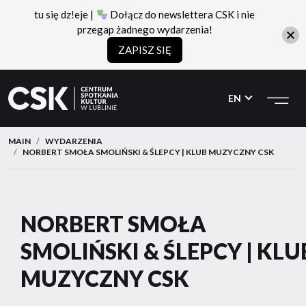
tu się dz!eje |
Dołącz do newslettera CSK i nie
przegap żadnego wydarzenia!
ZAPISZ SIĘ
CSK
Przejdź
Przejdź
do
do
EN
menu
treści
MAIN
WYDARZENIA
NORBERT SMOŁA SMOLIŃSKI & ŚLEPCY | KLUB MUZYCZNY CSK
NORBERT SMOŁA
SMOLIŃSKI & ŚLEPCY | KLU
MUZYCZNY CSK