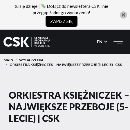
tu się dz!eje |
Dołącz do newslettera CSK i nie
przegap żadnego wydarzenia!
ZAPISZ SIĘ
CSK
Przejdź
Przejdź
do
do
EN
menu
treści
MAIN
WYDARZENIA
ORKIESTRA KSIĘŻNICZEK – NAJWIĘKSZE PRZEBOJE (5-LECIE) | CSK
ORKIESTRA KSIĘŻNICZEK –
NAJWIĘKSZE PRZEBOJE (5-
LECIE) | CSK