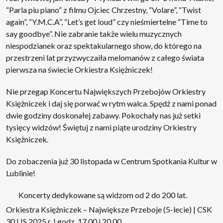
“Parla piu piano” z filmu Ojciec Chrzestny, “Volare”, “Twist
again”, “Y.M.C.A”, “Let’s get loud” czy nieśmiertelne “Time to
say goodbye”. Nie zabranie także wielu muzycznych
niespodzianek oraz spektakularnego show, do którego na
przestrzeni lat przyzwyczaiła melomanów z całego świata
pierwsza na świecie Orkiestra Księżniczek!
Nie przegap Koncertu Największych Przebojów Orkiestry
Księżniczek i daj się porwać w rytm walca. Spędź z nami ponad
dwie godziny doskonałej zabawy. Pokochały nas już setki
tysięcy widzów! Świętuj z nami piąte urodziny Orkiestry
Księżniczek.
Do zobaczenia już 30 listopada w Centrum Spotkania Kultur w
Lublinie!
Koncerty dedykowane są widzom od 2 do 200 lat.
Orkiestra Księżniczek – Największe Przeboje (5-lecie) | CSK
30 LIS 2025 r. | godz. 17.00 i 20.00