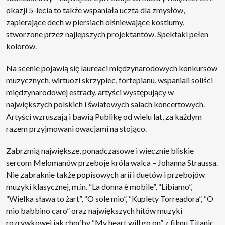
okazji 5-lecia to także wspaniała uczta dla zmysłów,
zapierające dech w piersiach olśniewające kostiumy,
stworzone przez najlepszych projektantów. Spektakl pełen
kolorów.
Na scenie pojawią się laureaci międzynarodowych konkursów
muzycznych, wirtuozi skrzypiec, fortepianu, wspaniali soliści
międzynarodowej estrady, artyści występujący w
największych polskich i światowych salach koncertowych.
Artyści wzruszają i bawią Publikę od wielu lat, za każdym
razem przyjmowani owacjami na stojąco.
Zabrzmią największe, ponadczasowe i wiecznie bliskie
sercom Melomanów przeboje króla walca – Johanna Straussa.
Nie zabraknie także popisowych arii i duetów i przebojów
muzyki klasycznej, m.in. “La donna è mobile”, “Libiamo”,
“Wielka sława to żart”, “O sole mio”, “Kuplety Torreadora”, “O
mio babbino caro” oraz największych hitów muzyki
rozrywkowej jak choćby “My heart will go on” z filmu Titanic,