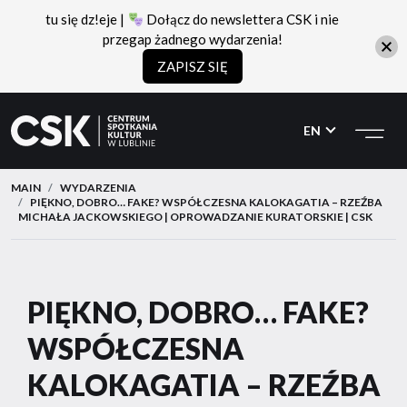
tu się dz!eje |
Dołącz do newslettera CSK i nie
przegap żadnego wydarzenia!
ZAPISZ SIĘ
CSK
Przejdź
Przejdź
do
do
EN
menu
treści
MAIN
WYDARZENIA
PIĘKNO, DOBRO… FAKE? WSPÓŁCZESNA KALOKAGATIA – RZEŹBA
MICHAŁA JACKOWSKIEGO | OPROWADZANIE KURATORSKIE | CSK
PIĘKNO, DOBRO… FAKE?
WSPÓŁCZESNA
KALOKAGATIA – RZEŹBA