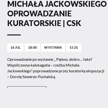
MICHAŁA JACKOWSKIEGO 
OPROWADZANIE
KURATORSKIE | CSK
16 JUL
18:00
WYSTAWA
15 ZŁ
Oprowadzanie po wystawie „ Piękno, dobro… fake?
Współczesna kalokagatia – rzeźba Michała
Jackowskiego” poprowadzone przez kuratorkę ekspozycji
– Dorotę Seweryn-Puchalską.
KUP BILET