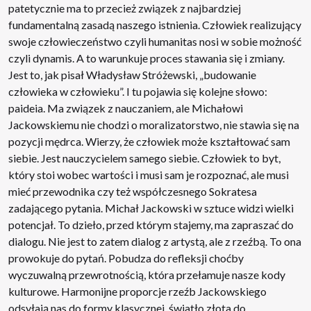
patetycznie ma to przecież związek z najbardziej
fundamentalną zasadą naszego istnienia. Człowiek realizujący
swoje człowieczeństwo czyli humanitas nosi w sobie możność
czyli dynamis. A to warunkuje proces stawania się i zmiany.
Jest to, jak pisał Władysław Stróżewski, „budowanie
człowieka w człowieku”. I tu pojawia się kolejne słowo:
paideia. Ma związek z nauczaniem, ale Michałowi
Jackowskiemu nie chodzi o moralizatorstwo, nie stawia się na
pozycji mędrca. Wierzy, że człowiek może kształtować sam
siebie. Jest nauczycielem samego siebie. Człowiek to byt,
który stoi wobec wartości i musi sam je rozpoznać, ale musi
mieć przewodnika czy też współczesnego Sokratesa
zadającego pytania. Michał Jackowski w sztuce widzi wielki
potencjał. To dzieło, przed którym stajemy, ma zapraszać do
dialogu. Nie jest to zatem dialog z artystą, ale z rzeźbą. To ona
prowokuje do pytań. Pobudza do refleksji choćby
wyczuwalną przewrotnością, która przełamuje nasze kody
kulturowe. Harmonijne proporcje rzeźb Jackowskiego
odsyłają nas do formy klasycznej, światło złota do