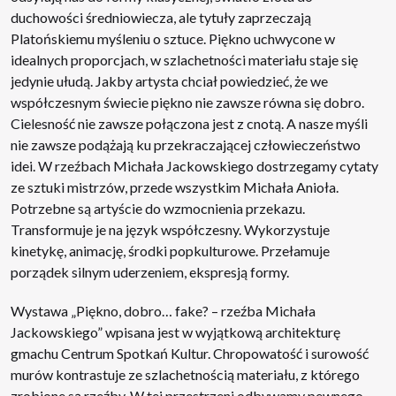
duchowości średniowiecza, ale tytuły zaprzeczają
Platońskiemu myśleniu o sztuce. Piękno uchwycone w
idealnych proporcjach, w szlachetności materiału staje się
jedynie ułudą. Jakby artysta chciał powiedzieć, że we
współczesnym świecie piękno nie zawsze równa się dobro.
Cielesność nie zawsze połączona jest z cnotą. A nasze myśli
nie zawsze podążają ku przekraczającej człowieczeństwo
idei. W rzeźbach Michała Jackowskiego dostrzegamy cytaty
ze sztuki mistrzów, przede wszystkim Michała Anioła.
Potrzebne są artyście do wzmocnienia przekazu.
Transformuje je na język współczesny. Wykorzystuje
kinetykę, animację, środki popkulturowe. Przełamuje
porządek silnym uderzeniem, ekspresją formy.
Wystawa „Piękno, dobro… fake? – rzeźba Michała
Jackowskiego” wpisana jest w wyjątkową architekturę
gmachu Centrum Spotkań Kultur. Chropowatość i surowość
murów kontrastuje ze szlachetnością materiału, z którego
zrobione są rzeźby. W tej przestrzeni odbywamy pewnego