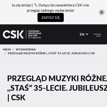
tu się dz!eje |
Dołącz do newslettera CSK i nie
przegap żadnego wydarzenia!
ZAPISZ SIĘ
CSK
Przejdź
Przejdź
do
do
EN
menu
treści
MAIN
WYDARZENIA
PRZEGLĄD MUZYKI RÓŻNEJ ,,STAŚ” 35-LECIE. JUBILEUSZ! | CSK
PRZEGLĄD MUZYKI RÓŻNE
,,STAŚ” 35-LECIE. JUBILEUS
| CSK