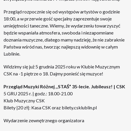
Przegląd rozpocznie się od występów artystów o godzinie
18:00, a w przerwie gość specjalny zaprezentuje swoje
umiejętności taneczne. Wiemy, że wydarzeniu towarzyszyć
będzie wspaniała atmosfera, swoboda i niezapomniane
doznania muzyczne, dlatego mamy nadzieję, że nie zabraknie
Państwa wśród nas, tworząc najlepszą widownię w całym
Lublinie.
Widzimy się już 5 grudnia 2025 roku w Klubie Muzycznym
CSK na -1 piętrze o 18. Dajmy ponieść się muzyce!
Przegląd Muzyki Różnej ,,STAŚ” 35-lecie. Jubileusz! | CSK
5 GRU 2025 r. | godz.: 18.00-21.00
Klub Muzyczny CSK
Bilety |20 zł|: Kasa CSK oraz
bilety.csklublin.pl
Wydarzenie zewnętrznego organizatora