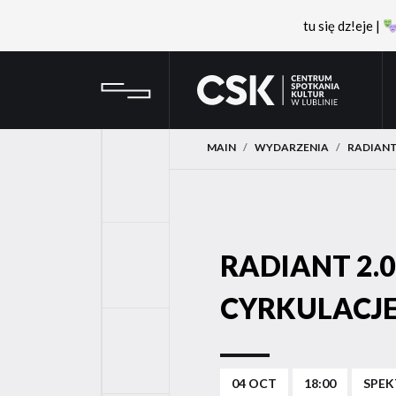
tu się dz!eje |
Przejdź
Przejdź
CSK
do
do
menu
treści
MAIN
WYDARZENIA
RADIANT 
YouTube
RADIANT 2.0 
FaceBook
CYRKULACJ
Instagram
04 OCT
18:00
SPEK