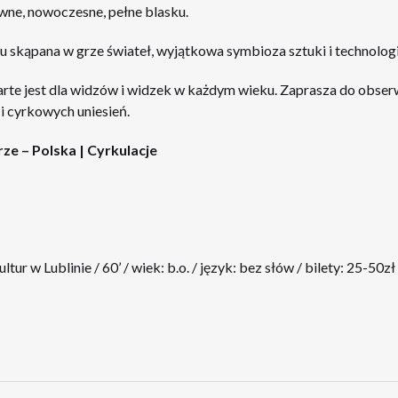
ne, nowoczesne, pełne blasku.
u skąpana w grze świateł, wyjątkowa symbioza sztuki i technologi
te jest dla widzów i widzek w każdym wieku. Zaprasza do obserwa
 cyrkowych uniesień.
ze – Polska | Cyrkulacje
r w Lublinie / 60’ / wiek: b.o. / język: bez słów / bilety: 25-50zł