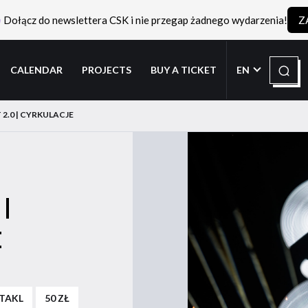
Dołącz do newslettera CSK i nie przegap żadnego wydarzenia!
Z
Search
CALENDAR
PROJECTS
BUY A TICKET
EN
2.0 | CYRKULACJE
|
E
TAKL
50 ZŁ