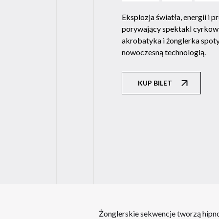
Eksplozja światła, energii i p
porywający spektakl cyrkow
akrobatyka i żonglerka spoty
nowoczesną technologią.
KUP BILET
Żonglerskie sekwencje tworzą hipno