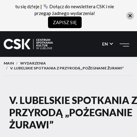
tu się dz!eje |
Dołącz do newslettera CSK i nie
przegap żadnego wydarzenia!
ZAPISZ SIĘ
CSK
Przejdź
Przejdź
do
do
EN
menu
treści
MAIN
WYDARZENIA
V. LUBELSKIE SPOTKANIA Z PRZYRODĄ „POŻEGNANIE ŻURAWI”
V. LUBELSKIE SPOTKANIA 
PRZYRODĄ „POŻEGNANIE
ŻURAWI”