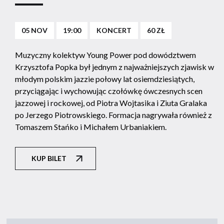
05 NOV
19:00
KONCERT
60 ZŁ
Muzyczny kolektyw Young Power pod dowództwem
Krzysztofa Popka był jednym z najważniejszych zjawisk w
młodym polskim jazzie połowy lat osiemdziesiątych,
przyciągając i wychowując czołówkę ówczesnych scen
jazzowej i rockowej, od Piotra Wojtasika i Ziuta Gralaka
po Jerzego Piotrowskiego. Formacja nagrywała również z
Tomaszem Stańko i Michałem Urbaniakiem.
KUP BILET