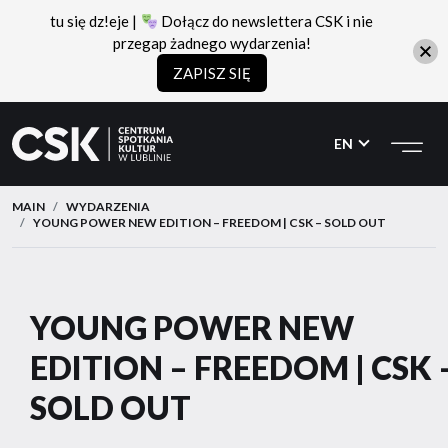
tu się dz!eje |
Dołącz do newslettera CSK i nie
przegap żadnego wydarzenia!
ZAPISZ SIĘ
CSK
Przejdź
Przejdź
do
do
EN
menu
treści
MAIN
WYDARZENIA
YOUNG POWER NEW EDITION – FREEDOM | CSK – SOLD OUT
YOUNG POWER NEW
EDITION – FREEDOM | CSK 
SOLD OUT