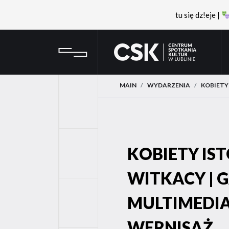
tu się dz!eje |
Przejdź
Przejdź
CSK
do
do
menu
treści
MAIN
WYDARZENIA
KOBIETY
YouTube
KOBIETY IST
FaceBook
WITKACY | 
MULTIMEDIA
Instagram
WERNISAŻ