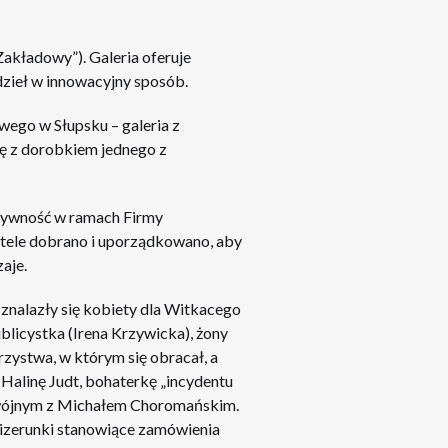
Zakładowy”). Galeria oferuje
zieł w innowacyjny sposób.
ego w Słupsku – galeria z
ę z dorobkiem jednego z
ktywność w ramach Firmy
astele dobrano i uporządkowano, aby
aje.
 znalazły się kobiety dla Witkacego
ublicystka (Irena Krzywicka), żony
rzystwa, w którym się obracał, a
Halinę Judt, bohaterkę „incydentu
odwójnym z Michałem Choromańskim.
wizerunki stanowiące zamówienia