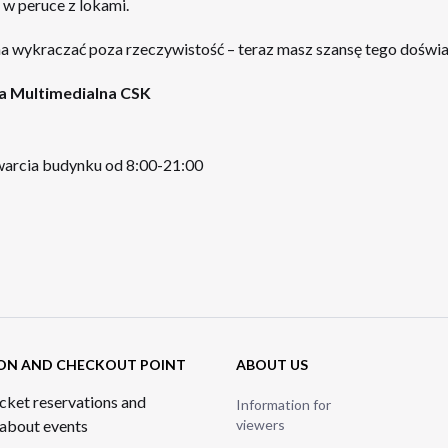
w peruce z lokami.
na wykraczać poza rzeczywistość – teraz masz szansę tego doświ
ia Multimedialna CSK
arcia budynku od 8:00-21:00
ON AND CHECKOUT POINT
ABOUT US
cket reservations and
Information for
 about events
viewers