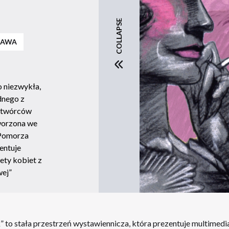
COLLAPSE
TAWA
o niezwykła,
dnego z
h twórców
tworzona we
Pomorza
entuje
ety kobiet z
wej”
 to stała przestrzeń wystawiennicza, która prezentuje multimedial