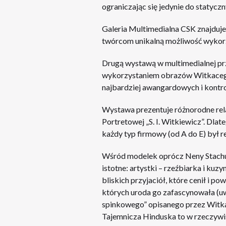
ograniczając się jedynie do statycz
Galeria Multimedialna CSK znajduje 
twórcom unikalną możliwość wykorz
Drugą wystawą w multimedialnej pr
wykorzystaniem obrazów Witkacego
najbardziej awangardowych i kontr
Wystawa prezentuje różnorodne rel
Portretowej „S. I. Witkiewicz”. Dla
każdy typ firmowy (od A do E) był 
Wśród modelek oprócz Neny Stachursk
istotne: artystki – rzeźbiarka i ku
bliskich przyjaciół, które cenił i 
których uroda go zafascynowała (u
spinkowego” opisanego przez Witk
Tajemnicza Hinduska to w rzeczywis