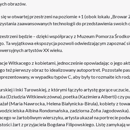
nych obrazów.
się w otwartej przestrzeni na poziomie +1 (obok lokalu „Browar 
ystania zaawansowanych technologii do przedstawienia swoich d
zestrzeni będzie – dzięki współpracy z Muzeum Pomorza Środkow
. Ta wyjątkowa ekspozycja pozwoli odwiedzającym zapoznać si
owersyjnych artystów XX wieku.
acje Witkacego z kobietami, jednocześnie opowiadając o jego a
tego też pierwszy obraz to idealizowany autoportret. Pozostałe p
reprezentowany, w wypadku typów C, aby były to rozmaite ich rodz
iej i Inki Turowskiej, z którymi łączyło artystę gorące uczucie,
zynka (Dziudzia Witkiewiczówna), poetka (Kazimiera Alberti) czy p
poważał (Maria Nawrocka, Helena Białynicka-Birula), kobiety z towa
wodzicielska Albina Rondomańska, zadziorna Zofia Jagodowska). 
acego w żartobliwym wierszyku, artysta ukazał na portrecie p
tości żart z przyjaciela Bogdana Filipowskiego. Listę zamykają 