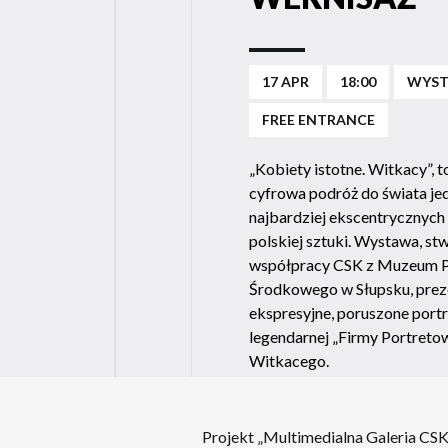
17 APR
18:00
WYS
FREE ENTRANCE
„Kobiety istotne. Witkacy”, t
cyfrowa podróż do świata je
najbardziej ekscentrycznyc
polskiej sztuki. Wystawa, s
współpracy CSK z Muzeum 
Środkowego w Słupsku, prez
ekspresyjne, poruszone portr
legendarnej „Firmy Portreto
Witkacego.
Projekt „Multimedialna Galeria CSK”