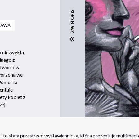
ZWIŃ OPIS
TAWA
o niezwykła,
dnego z
h twórców
tworzona we
Pomorza
entuje
ety kobiet z
wej”
 to stała przestrzeń wystawiennicza, która prezentuje multimedial