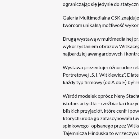
ograniczając się jedynie do statycz
Galeria Multimedialna CSK znajduje 
twórcom unikalną możliwość wykorz
Drugą wystawą w multimedialnej pr
wykorzystaniem obrazów Witkacego
najbardziej awangardowych i kontr
Wystawa prezentuje różnorodne rel
Portretowej „S. I. Witkiewicz”. Dla
każdy typ firmowy (od A do E) był 
Wśród modelek oprócz Neny Stachursk
istotne: artystki – rzeźbiarka i ku
bliskich przyjaciół, które cenił i 
których uroda go zafascynowała (u
spinkowego” opisanego przez Witk
Tajemnicza Hinduska to w rzeczywis