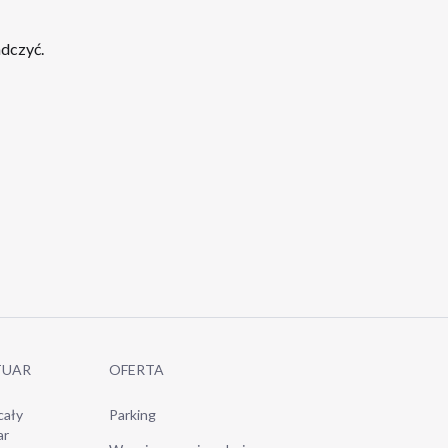
adczyć.
TUAR
OFERTA
cały
Parking
ar