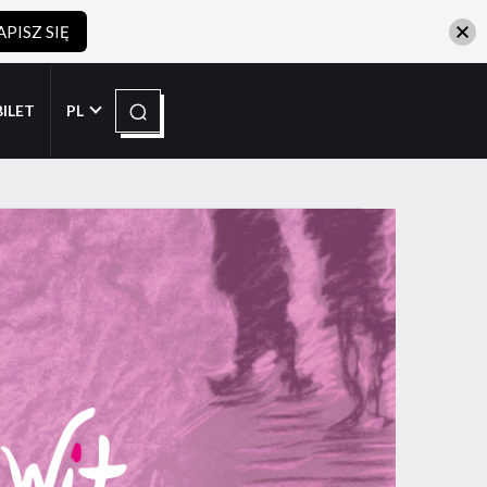
APISZ SIĘ
Szukaj
BILET
PL