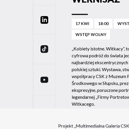
Linkedin
17 KWI
18:00
WYS
WSTĘP WOLNY
TikTok
„Kobiety istotne. Witkacy”, t
cyfrowa podróż do świata je
najbardziej ekscentrycznyc
polskiej sztuki. Wystawa, s
współpracy CSK z Muzeum 
YouTube
Środkowego w Słupsku, prez
ekspresyjne, poruszone portr
legendarnej „Firmy Portreto
Witkacego.
Projekt „Multimedialna Galeria CSK”