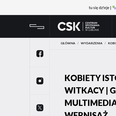
tu się dz!eje |
Przejdź
Przejdź
CSK
do
do
menu
treści
GŁÓWNA
WYDARZENIA
KOBI
Facebook
KOBIETY IST
Instagram
WITKACY | 
MULTIMEDIA
Twitter
WERNISAŻ