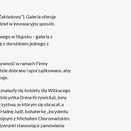
Zakładowy”). Galeria oferuje
zieł w innowacyjny sposób.
ego w Słupsku – galeria z
ę z dorobkiem jednego z
ktywność w ramach Firmy
astele dobrano i uporządkowano, aby
aje.
 znalazły się kobiety dla Witkacego
ublicystka (Irena Krzywicka), żony
rzystwa, w którym się obracał, a
Halinę Judt, bohaterkę „incydentu
odwójnym z Michałem Choromańskim.
wizerunki stanowiące zamówienia