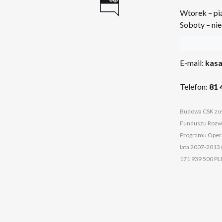
Wtorek – pi
Soboty – nie
:
E-mail:
kasa
Telefon:
81 
Budowa CSK zos
Funduszu Rozwo
Programu Opera
lata 2007-2013 
171 939 500 PL