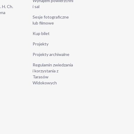
Wynajem powierzchni
. H. Ch.
i sal
ena
Sesje fotograficzne
lub filmowe
Kup bilet
Projekty
Projekty archiwalne
Regulamin zwiedzania
i korzystania z
Tarasów
Widokowych