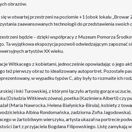
nych obrazów.
się w otwartej przestrzeni na poziomie +1 (obok lokalu „Browar 
ystania zaawansowanych technologii do przedstawienia swoich d
zestrzeni będzie – dzięki współpracy z Muzeum Pomorza Środkow
. Ta wyjątkowa ekspozycja pozwoli odwiedzającym zapoznać si
owersyjnych artystów XX wieku.
acje Witkacego z kobietami, jednocześnie opowiadając o jego a
tego też pierwszy obraz to idealizowany autoportret. Pozostałe p
reprezentowany, w wypadku typów C, aby były to rozmaite ich rodz
iej i Inki Turowskiej, z którymi łączyło artystę gorące uczucie,
zynka (Dziudzia Witkiewiczówna), poetka (Kazimiera Alberti) czy p
poważał (Maria Nawrocka, Helena Białynicka-Birula), kobiety z towa
wodzicielska Albina Rondomańska, zadziorna Zofia Jagodowska). 
acego w żartobliwym wierszyku, artysta ukazał na portrecie p
tości żart z przyjaciela Bogdana Filipowskiego. Listę zamykają 