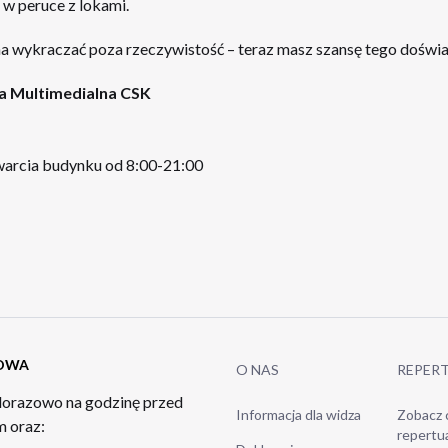
w peruce z lokami.
na wykraczać poza rzeczywistość – teraz masz szansę tego doświ
ia Multimedialna CSK
arcia budynku od 8:00-21:00
TOWA
O NAS
REPER
orazowo na godzinę przed
Informacja dla widza
Zobacz 
 oraz:
repertu