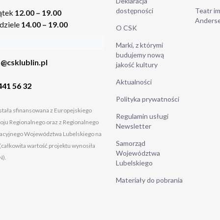
Deklaracja
dostępności
Teatr im
ątek
12.00 – 19.00
Anders
dziele
14.00 – 19.00
O CSK
Marki, z którymi
budujemy nową
@csklublin.pl
jakość kultury
Aktualności
441 56 32
Polityka prywatności
tała sfinansowana z Europejskiego
Regulamin usługi
ju Regionalnego oraz z Regionalnego
Newsletter
cyjnego Województwa Lubelskiego na
Samorząd
(całkowita wartość projektu wynosiła
Województwa
N).
Lubelskiego
Materiały do pobrania