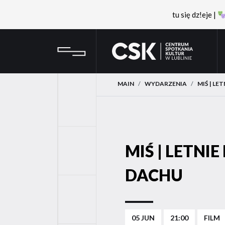
tu się dz!eje |
Przejdź
Przejdź
CSK
do
do
menu
treści
MAIN
WYDARZENIA
MIŚ | LE
YouTube
MIŚ | LETNIE
FaceBook
DACHU
Instagram
05 JUN
21:00
FILM