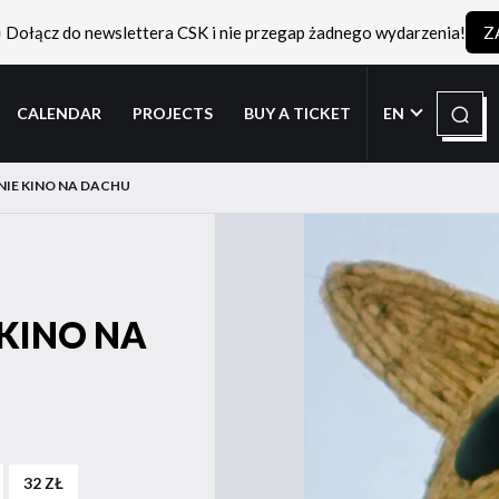
Dołącz do newslettera CSK i nie przegap żadnego wydarzenia!
Z
Search
CALENDAR
PROJECTS
BUY A TICKET
EN
TNIE KINO NA DACHU
 KINO NA
32 ZŁ