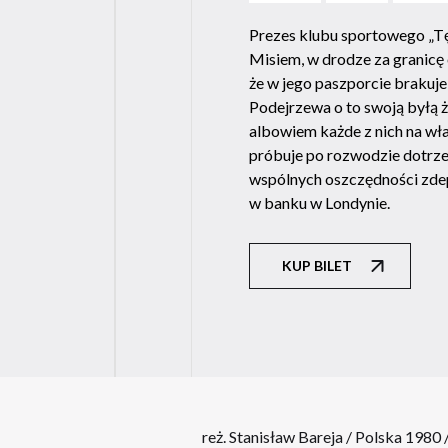
Prezes klubu sportowego „Tę
Misiem, w drodze za granicę o
że w jego paszporcie brakuje 
Podejrzewa o to swoją byłą ż
albowiem każde z nich na wł
próbuje po rozwodzie dotrze
wspólnych oszczędności zd
w banku w Londynie.
KUP BILET
reż. Stanisław Bareja / Polska 1980