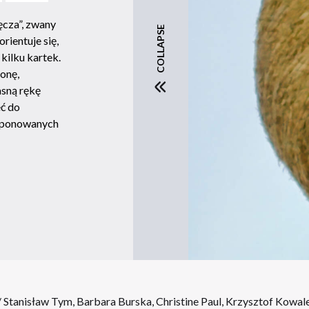
cza”, zwany
COLLAPSE
rientuje się,
kilku kartek.
onę,
asną rękę
ć do
eponowanych
 / Stanisław Tym, Barbara Burska, Christine Paul, Krzysztof Kowal