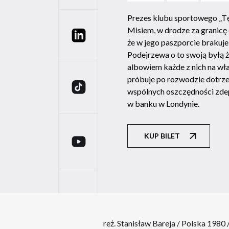
Prezes klubu sportowego „Tę
Misiem, w drodze za granicę o
Linkedin
że w jego paszporcie brakuje 
Podejrzewa o to swoją byłą ż
albowiem każde z nich na wł
próbuje po rozwodzie dotrze
TikTok
wspólnych oszczędności zd
w banku w Londynie.
KUP BILET
YouTube
reż. Stanisław Bareja / Polska 1980