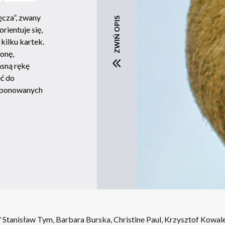
cza”, zwany
ZWIŃ OPIS
rientuje się,
kilku kartek.
onę,
asną rękę
ć do
eponowanych
 / Stanisław Tym, Barbara Burska, Christine Paul, Krzysztof Kowal