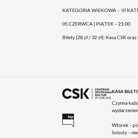
KATEGORIA WIEKOWA – III KAT
05 CZERWCA | PIĄTEK – 21:00
Bilety |28 zł / 32 zł|: Kasa CSK oraz
KASA BILE
Czynna każd
wydarzeniem
Wtorek – pi
Soboty – nie