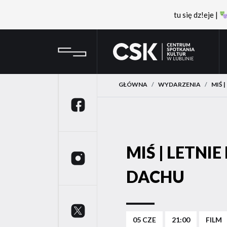
tu się dz!eje |
Przejdź
Przejdź
CSK
do
do
menu
treści
GŁÓWNA
WYDARZENIA
MIŚ 
Facebook
MIŚ | LETNIE
Instagram
DACHU
Twitter
05 CZE
21:00
FILM