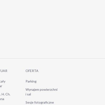
TUAR
OFERTA
cały
Parking
ar
Wynajem powierzchni
. H. Ch.
i sal
ena
Sesje fotograficzne