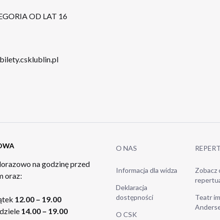
EGORIA OD LAT 16
bilety.csklublin.pl
TOWA
O NAS
REPER
orazowo na godzinę przed
Informacja dla widza
Zobacz 
 oraz:
repertu
Deklaracja
dostępności
Teatr im
ątek
12.00 – 19.00
Anders
dziele
14.00 – 19.00
O CSK