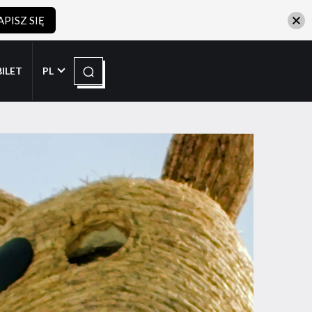
APISZ SIĘ
Szukaj
BILET
PL