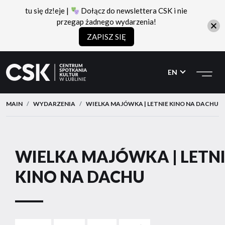
tu się dz!eje |
Dołącz do newslettera CSK i nie
przegap żadnego wydarzenia!
ZAPISZ SIĘ
CSK
Przejdź
Przejdź
do
do
EN
menu
treści
MAIN
WYDARZENIA
WIELKA MAJÓWKA | LETNIE KINO NA DACHU
WIELKA MAJÓWKA | LETNI
KINO NA DACHU