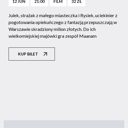
12 JUN
21:00
FILM
32 ZŁ
Julek, strażak z małego miasteczka i Rysiek, uciekinier z
pogotowania opiekuńczego z fantazją przepuszczają w
Warszawie skradziony milion złotych. Do ich
wielkomiejskiej majówki gra zespół Maanam
KUP BILET