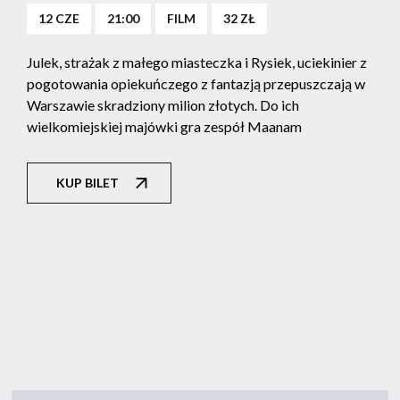
12 CZE
21:00
FILM
32 ZŁ
Julek, strażak z małego miasteczka i Rysiek, uciekinier z
pogotowania opiekuńczego z fantazją przepuszczają w
Warszawie skradziony milion złotych. Do ich
wielkomiejskiej majówki gra zespół Maanam
KUP BILET