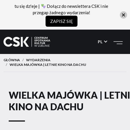
tu się dz!eje |
Dołącz do newslettera CSK i nie
przegap żadnego wydarzenia!
ZAPISZ SIĘ
CSK
Przejdź
Przejdź
do
do
PL
menu
treści
GŁÓWNA
WYDARZENIA
WIELKA MAJÓWKA | LETNIE KINO NA DACHU
WIELKA MAJÓWKA | LETNI
KINO NA DACHU