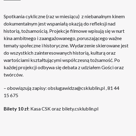
Spotkania cykliczne (raz w miesiącu) z niebanalnym kinem
dokumentalnym jest wspaniałą okazją do refleksji nad
historią, tożsamością. Projekcje filmowe wpisują się w nurt
kina ambitnego i zaangażowanego, poruszającego ważne
tematy społeczne i historyczne. Wydarzenie skierowane jest
do wszystkich zainteresowanych historią, kulturą oraz
wartościami kształtującymi współczesną tożsamość. Po
każdej projekcji odbywa się debata z udziałem Gości oraz
twórców.
– obowiązują zapisy:
obslugawidza@csklublin.pl
, 81 44
15 675
Bilety 10 zł
: Kasa CSK oraz
bilety.csklublin.pl