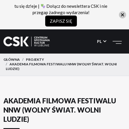
tu się dz!eje |
Dołącz do newslettera CSK i nie
przegap żadnego wydarzenia!
ZAPISZ SIĘ
CSK
Przejdź
Przejdź
do
do
PL
menu
treści
GŁÓWNA
PROJEKTY
AKADEMIA FILMOWA FESTIWALU NNW (WOLNY ŚWIAT. WOLNI
LUDZIE)
AKADEMIA FILMOWA FESTIWALU
NNW (WOLNY ŚWIAT. WOLNI
LUDZIE)