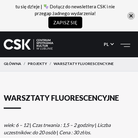
tu się dz!eje |
Dołącz do newslettera CSK i nie
przegap żadnego wydarzenia!
ZAPISZ SIĘ
CSK
Przejdź
Przejdź
do
do
PL
menu
treści
GŁÓWNA
PROJEKTY
WARSZTATY FLUORESCENCYJNE
WARSZTATY FLUORESCENCYJNE
wiek: 6 – 12
|
Czas trwania : 1,5 – 2 godziny
|
Liczba
uczestników: do 20 osób
|
Cena : 30 zł/os.