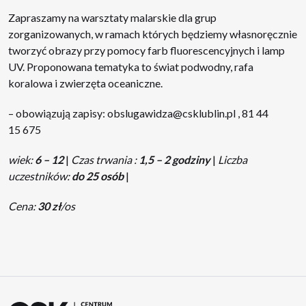
Zapraszamy na warsztaty malarskie dla grup
zorganizowanych, w ramach których będziemy własnoręcznie
tworzyć obrazy przy pomocy farb fluorescencyjnych i lamp
UV. Proponowana tematyka to świat podwodny, rafa
koralowa i zwierzęta oceaniczne.
– obowiązują zapisy:
obslugawidza@csklublin.pl
, 81 44
15 675
wiek:
6 – 12
|
Czas trwania :
1,5 – 2 godziny
|
Liczba
uczestników:
do 25 osób
|
Cena:
30 zł
/os