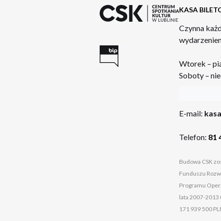
KASA BILE
Czynna każd
wydarzeniem
Wtorek – pi
Soboty – nie
:
E-mail:
kasa
Telefon:
81 
Budowa CSK zos
Funduszu Rozwo
Programu Opera
lata 2007-2013 
171 939 500 PL