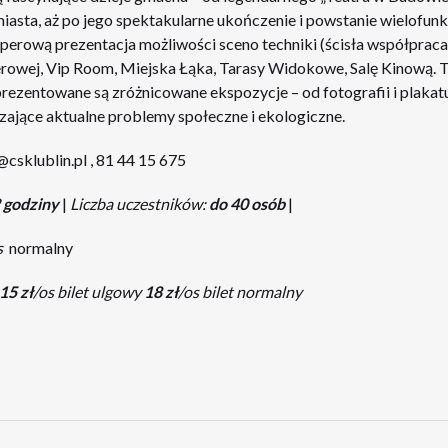
asta, aż po jego spektakularne ukończenie i powstanie wielofunkcy
perową prezentacja możliwości sceno techniki (ścisła współprac
rowej, Vip Room, Miejska Łąka, Tarasy Widokowe, Salę Kinową. T
zentowane są zróżnicowane ekspozycje – od fotografii i plakatu, 
szające aktualne problemy społeczne i ekologiczne.
csklublin.pl
, 81 44 15 675
2 godziny
|
Liczba uczestników:
do 40 osób
|
s
normalny
15 zł
/os bilet ulgowy
18 zł
/os bilet normalny