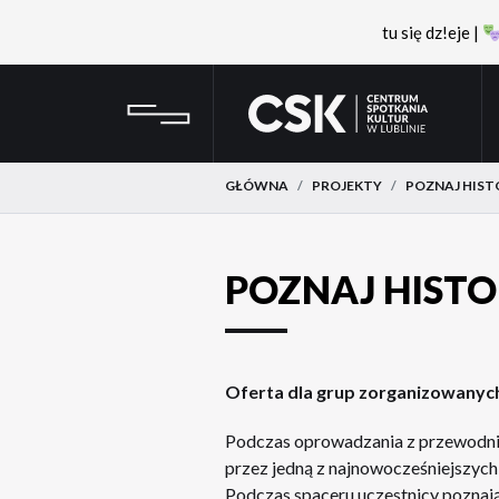
tu się dz!eje |
Przejdź
Przejdź
CSK
do
do
menu
treści
GŁÓWNA
PROJEKTY
POZNAJ HIST
POZNAJ HIST
Oferta dla grup zorganizowanych
Podczas oprowadzania z przewodniki
przez jedną z najnowocześniejszych 
Podczas spaceru uczestnicy poznają