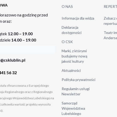
TOWA
O NAS
REPER
orazowo na godzinę przed
Informacja dla widza
Zobacz 
 oraz:
repertu
Deklaracja
dostępności
Teatr im
ątek
12.00 – 19.00
Anders
dziele
14.00 – 19.00
O CSK
Marki, z którymi
budujemy nową
@csklublin.pl
jakość kultury
Aktualności
441 56 32
Polityka prywatności
tała sfinansowana z Europejskiego
Regulamin usługi
ju Regionalnego oraz z Regionalnego
Newsletter
cyjnego Województwa Lubelskiego na
Samorząd
(całkowita wartość projektu wynosiła
Województwa
N).
Lubelskiego