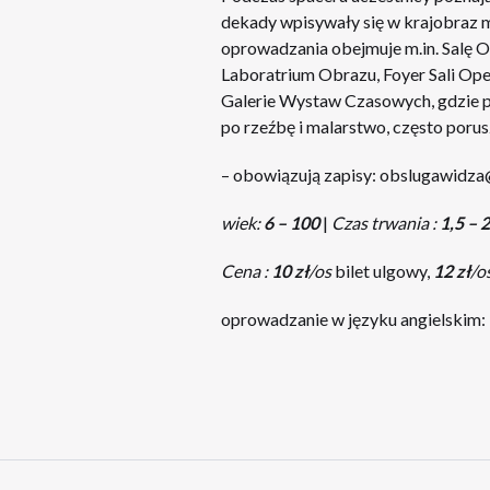
dekady wpisywały się w krajobraz mi
oprowadzania obejmuje m.in. Salę O
Laboratrium Obrazu, Foyer Sali Ope
Galerie Wystaw Czasowych, gdzie pre
po rzeźbę i malarstwo, często poru
– obowiązują zapisy:
obslugawidza@
wiek:
6 – 100
|
Czas trwania :
1,5 – 
Cena :
10 zł
/os
bilet ulgowy,
12 zł
/o
oprowadzanie w języku angielskim: