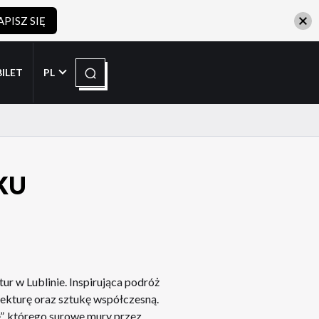
APISZ SIĘ
Szukaj
BILET
PL
KU
r w Lublinie. Inspirująca podróż
itekturę oraz sztukę współczesną.
”, którego surowe mury przez