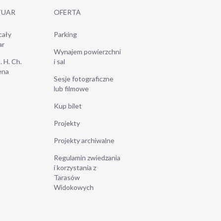
TUAR
OFERTA
cały
Parking
ar
Wynajem powierzchni
. H. Ch.
i sal
ena
Sesje fotograficzne
lub filmowe
Kup bilet
Projekty
Projekty archiwalne
Regulamin zwiedzania
i korzystania z
Tarasów
Widokowych