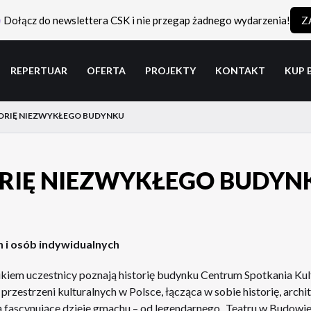
Dołącz do newslettera CSK i nie przegap żadnego wydarzenia!
Z
REPERTUAR
OFERTA
PROJEKTY
KONTAKT
KUP 
ORIĘ NIEZWYKŁEGO BUDYNKU
ORIĘ NIEZWYKŁEGO BUDYN
 i osób indywidualnych
em uczestnicy poznają historię budynku Centrum Spotkania Kultu
przestrzeni kulturalnych w Polsce, łącząca w sobie historię, arch
 fascynujące dzieje gmachu – od legendarnego „Teatru w Budowie