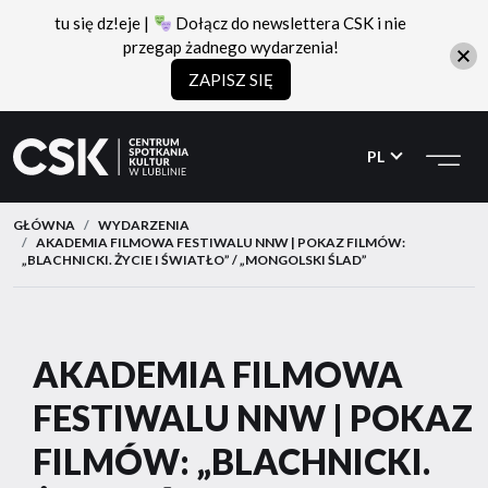
tu się dz!eje |
Dołącz do newslettera CSK i nie
przegap żadnego wydarzenia!
ZAPISZ SIĘ
CSK
Przejdź
Przejdź
do
do
PL
menu
treści
GŁÓWNA
WYDARZENIA
AKADEMIA FILMOWA FESTIWALU NNW | POKAZ FILMÓW:
„BLACHNICKI. ŻYCIE I ŚWIATŁO” / „MONGOLSKI ŚLAD”
AKADEMIA FILMOWA
FESTIWALU NNW | POKAZ
FILMÓW: „BLACHNICKI.