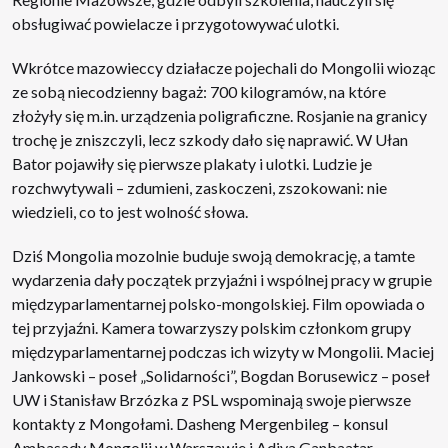
obsługiwać powielacze i przygotowywać ulotki.
Wkrótce mazowieccy działacze pojechali do Mongolii wioząc
ze sobą niecodzienny bagaż: 700 kilogramów, na które
złożyły się m.in. urządzenia poligraficzne. Rosjanie na granicy
trochę je zniszczyli, lecz szkody dało się naprawić. W Ułan
Bator pojawiły się pierwsze plakaty i ulotki. Ludzie je
rozchwytywali – zdumieni, zaskoczeni, zszokowani: nie
wiedzieli, co to jest wolność słowa.
Dziś Mongolia mozolnie buduje swoją demokrację, a tamte
wydarzenia dały początek przyjaźni i wspólnej pracy w grupie
międzyparlamentarnej polsko-mongolskiej. Film opowiada o
tej przyjaźni. Kamera towarzyszy polskim członkom grupy
międzyparlamentarnej podczas ich wizyty w Mongolii. Maciej
Jankowski – poseł „Solidarności”, Bogdan Borusewicz – poseł
UW i Stanisław Brzózka z PSL wspominają swoje pierwsze
kontakty z Mongołami. Dasheng Mergenbileg – konsul
Ambasady Mongolii w Warszawie i Adiya Ganbaatar –