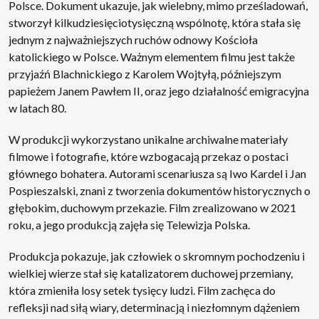
Polsce. Dokument ukazuje, jak wielebny, mimo prześladowań,
stworzył kilkudziesięciotysięczną wspólnotę, która stała się
jednym z najważniejszych ruchów odnowy Kościoła
katolickiego w Polsce. Ważnym elementem filmu jest także
przyjaźń Blachnickiego z Karolem Wojtyłą, późniejszym
papieżem Janem Pawłem II, oraz jego działalność emigracyjna
w latach 80.
W produkcji wykorzystano unikalne archiwalne materiały
filmowe i fotografie, które wzbogacają przekaz o postaci
głównego bohatera. Autorami scenariusza są Iwo Kardel i Jan
Pospieszalski, znani z tworzenia dokumentów historycznych o
głębokim, duchowym przekazie. Film zrealizowano w 2021
roku, a jego produkcją zajęła się Telewizja Polska.
Produkcja pokazuje, jak człowiek o skromnym pochodzeniu i
wielkiej wierze stał się katalizatorem duchowej przemiany,
która zmieniła losy setek tysięcy ludzi. Film zachęca do
refleksji nad siłą wiary, determinacją i niezłomnym dążeniem