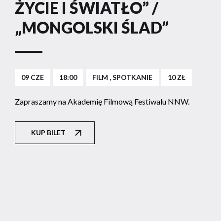
ŻYCIE I ŚWIATŁO” /
„MONGOLSKI ŚLAD”
09 CZE
18:00
FILM , SPOTKANIE
10 ZŁ
Zapraszamy na Akademię Filmową Festiwalu NNW.
KUP BILET