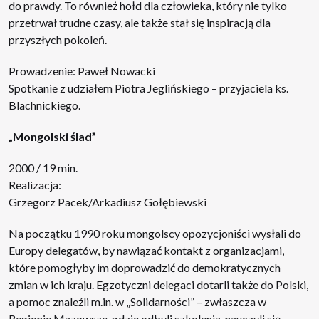
do prawdy. To również hołd dla człowieka, który nie tylko
przetrwał trudne czasy, ale także stał się inspiracją dla
przyszłych pokoleń.
Prowadzenie: Paweł Nowacki
Spotkanie z udziałem Piotra Jeglińskiego – przyjaciela ks.
Blachnickiego.
„Mongolski ślad”
2000 / 19 min.
Realizacja:
Grzegorz Pacek/Arkadiusz Gołębiewski
Na początku 1990 roku mongolscy opozycjoniści wysłali do
Europy delegatów, by nawiązać kontakt z organizacjami,
które pomogłyby im doprowadzić do demokratycznych
zmian w ich kraju. Egzotyczni delegaci dotarli także do Polski,
a pomoc znaleźli m.in. w „Solidarności” – zwłaszcza w
Regionie Mazowsze, gdzie odbyli szkolenia, nauczyli się