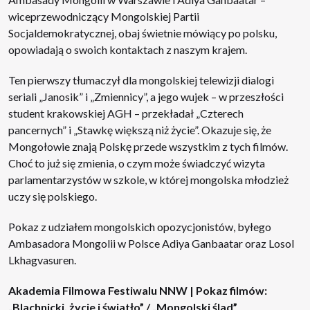
wiceprzewodniczący Mongolskiej Partii
Socjaldemokratycznej, obaj świetnie mówiący po polsku,
opowiadają o swoich kontaktach z naszym krajem.
Ten pierwszy tłumaczył dla mongolskiej telewizji dialogi
seriali „Janosik” i „Zmiennicy”, a jego wujek – w przeszłości
student krakowskiej AGH – przekładał „Czterech
pancernych” i „Stawkę większą niż życie”. Okazuje się, że
Mongołowie znają Polskę przede wszystkim z tych filmów.
Choć to już się zmienia, o czym może świadczyć wizyta
parlamentarzystów w szkole, w której mongolska młodzież
uczy się polskiego.
Pokaz z udziałem mongolskich opozycjonistów, byłego
Ambasadora Mongolii w Polsce Adiya Ganbaatar oraz Losol
Lkhagvasuren.
Akademia Filmowa Festiwalu NNW | Pokaz filmów:
„Blachnicki. życie i światło” / „Mongolski ślad”