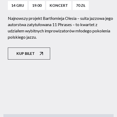
14 GRU
19:00
KONCERT
70 ZŁ
Najnowszy projekt Bartłomieja Olesia – suita jazzowa jego
autorstwa zatytułowana 11 Phrases – to kwartet z
udziałem wybitnych improwizatorów młodego pokolenia
polskiego jazzu.
KUP BILET