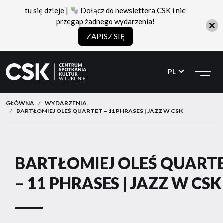
tu się dz!eje |
Dołącz do newslettera CSK i nie
przegap żadnego wydarzenia!
ZAPISZ SIĘ
CSK
Przejdź
Przejdź
do
do
PL
menu
treści
GŁÓWNA
WYDARZENIA
BARTŁOMIEJ OLEŚ QUARTET – 11 PHRASES | JAZZ W CSK
BARTŁOMIEJ OLEŚ QUART
– 11 PHRASES | JAZZ W CSK