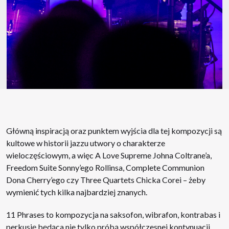
Główną inspiracją oraz punktem wyjścia dla tej kompozycji są
kultowe w historii jazzu utwory o charakterze
wieloczęściowym, a więc A Love Supreme Johna Coltrane’a,
Freedom Suite Sonny’ego Rollinsa, Complete Communion
Dona Cherry’ego czy Three Quartets Chicka Corei – żeby
wymienić tych kilka najbardziej znanych.
11 Phrases to kompozycja na saksofon, wibrafon, kontrabas i
perkusję będąca nie tylko próbą współczesnej kontynuacji