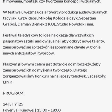
filmowania, montażu czy tworzenia koncepcji wizualnych.
W festiwalu wezmą udział twórcy produkcji audiowizualnych
tacy jak: GrzVideos, Mikołaj Kołodziejczyk, Sebastian
Graboś, Damian Bieniek z KUL, Studio Powidok i inni.
Festiwal teledysków to idealna okazja dla wszystkich
pasjonatów sztuki audiowizualnej, aby odkryć nowe talenty,
zainspirować się i przeżyć niezapomniane chwile w gronie
innych entuzjastów i twórców.
Naszym głównym celem jest dotarcie do młodzieży, żeby
zainspirować ich do myślenia twórczego. Dlatego
zorganizowaliśmy konkurs na najlepszy teledysk. Szczegóły:
LINK
PROGRAM:
24 |STY |25
Foyer Sali Kinowej | 15:00 – 18:00