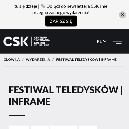
tu się dz!eje |
Dołącz do newslettera CSK i nie
przegap żadnego wydarzenia!
ZAPISZ SIĘ
CSK
Przejdź
Przejdź
do
do
PL
menu
treści
GŁÓWNA
WYDARZENIA
FESTIWAL TELEDYSKÓW | INFRAME
FESTIWAL TELEDYSKÓW |
INFRAME