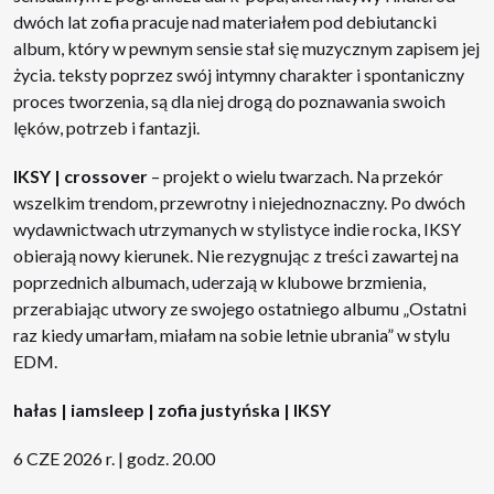
dwóch lat zofia pracuje nad materiałem pod debiutancki
album, który w pewnym sensie stał się muzycznym zapisem jej
życia. teksty poprzez swój intymny charakter i spontaniczny
proces tworzenia, są dla niej drogą do poznawania swoich
lęków, potrzeb i fantazji.
IKSY | crossover
– projekt o wielu twarzach. Na przekór
wszelkim trendom, przewrotny i niejednoznaczny. Po dwóch
wydawnictwach utrzymanych w stylistyce indie rocka, IKSY
obierają nowy kierunek. Nie rezygnując z treści zawartej na
poprzednich albumach, uderzają w klubowe brzmienia,
przerabiając utwory ze swojego ostatniego albumu „Ostatni
raz kiedy umarłam, miałam na sobie letnie ubrania” w stylu
EDM.
hałas | iamsleep | zofia justyńska | IKSY
6 CZE 2026 r. | godz. 20.00