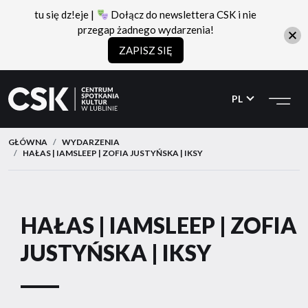
tu się dz!eje |
Dołącz do newslettera CSK i nie
przegap żadnego wydarzenia!
ZAPISZ SIĘ
CSK
Przejdź
Przejdź
do
do
PL
menu
treści
GŁÓWNA
WYDARZENIA
HAŁAS | IAMSLEEP | ZOFIA JUSTYŃSKA | IKSY
HAŁAS | IAMSLEEP | ZOFIA
JUSTYŃSKA | IKSY