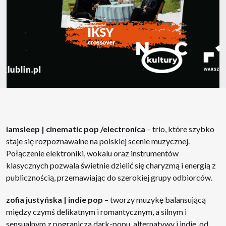
iamsleep | cinematic pop /electronica
– trio, które szybko
staje się rozpoznawalne na polskiej scenie muzycznej.
Połączenie elektroniki, wokalu oraz instrumentów
klasycznych pozwala świetnie dzielić się charyzmą i energią z
publicznością, przemawiając do szerokiej grupy odbiorców.
zofia justyńska | indie pop
– tworzy muzykę balansującą
między czymś delikatnym i romantycznym, a silnym i
sensualnym z pogranicza dark-popu, alternatywy i indie. od