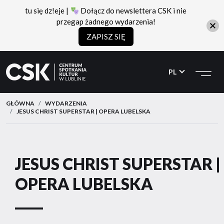
tu się dz!eje |
Dołącz do newslettera CSK i nie
przegap żadnego wydarzenia!
ZAPISZ SIĘ
CSK
Przejdź
Przejdź
do
do
PL
menu
treści
GŁÓWNA
WYDARZENIA
JESUS CHRIST SUPERSTAR | OPERA LUBELSKA
JESUS CHRIST SUPERSTAR |
OPERA LUBELSKA