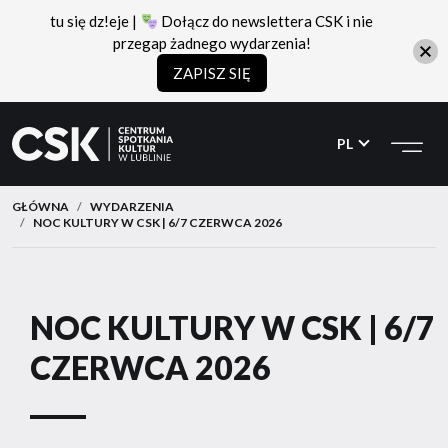
tu się dz!eje |
Dołącz do newslettera CSK i nie
przegap żadnego wydarzenia!
ZAPISZ SIĘ
CSK
Przejdź
Przejdź
do
do
PL
menu
treści
GŁÓWNA
WYDARZENIA
NOC KULTURY W CSK | 6/7 CZERWCA 2026
NOC KULTURY W CSK | 6/7
CZERWCA 2026