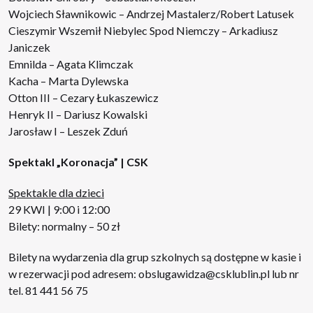
Wojciech Sławnikowic – Andrzej Mastalerz/Robert Latusek
Cieszymir Wszemił Niebylec Spod Niemczy – Arkadiusz
Janiczek
Emnilda – Agata Klimczak
Kacha – Marta Dylewska
Otton III – Cezary Łukaszewicz
Henryk II – Dariusz Kowalski
Jarosław I – Leszek Zduń
Spektakl „Koronacja” | CSK
Spektakle dla dzieci
29 KWI | 9:00 i 12:00
Bilety: normalny – 50 zł
Bilety na wydarzenia dla grup szkolnych są dostępne w kasie i
w rezerwacji pod adresem: obslugawidza@csklublin.pl lub nr
tel. 81 441 56 75