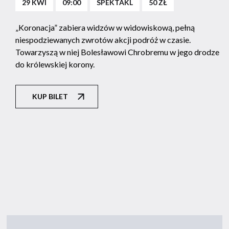
29 KWI
09:00
SPEKTAKL
50 ZŁ
„Koronacja” zabiera widzów w widowiskową, pełną
niespodziewanych zwrotów akcji podróż w czasie.
Towarzyszą w niej Bolesławowi Chrobremu w jego drodze
do królewskiej korony.
KUP BILET