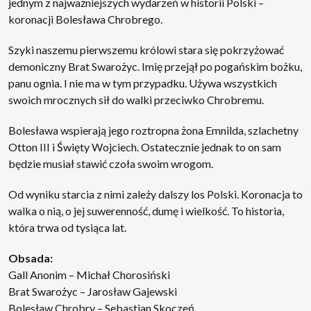
jednym z najważniejszych wydarzeń w historii Polski –
koronacji Bolesława Chrobrego.
Szyki naszemu pierwszemu królowi stara się pokrzyżować
demoniczny Brat Swarożyc. Imię przejął po pogańskim bożku,
panu ognia. I nie ma w tym przypadku. Używa wszystkich
swoich mrocznych sił do walki przeciwko Chrobremu.
Bolesława wspierają jego roztropna żona Emnilda, szlachetny
Otton III i Święty Wojciech. Ostatecznie jednak to on sam
będzie musiał stawić czoła swoim wrogom.
Od wyniku starcia z nimi zależy dalszy los Polski. Koronacja to
walka o nią, o jej suwerenność, dumę i wielkość. To historia,
która trwa od tysiąca lat.
Obsada:
Gall Anonim – Michał Chorosiński
Brat Swarożyc – Jarosław Gajewski
Bolesław Chrobry – Sebastian Skoczeń