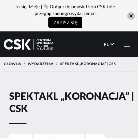
tu się dz!eje |
Dołącz do newslettera CSK i nie
przegap żadnego wydarzenia!
ZAPISZ SIĘ
CSK
Przejdź
Przejdź
do
do
PL
menu
treści
GŁÓWNA
WYDARZENIA
SPEKTAKL „KORONACJA” | CSK
SPEKTAKL „KORONACJA” |
CSK