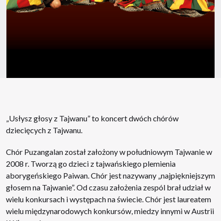
„Usłysz głosy z Tajwanu” to koncert dwóch chórów
dziecięcych z Tajwanu.
Chór Puzangalan został założony w południowym Tajwanie w
2008 r. Tworzą go dzieci z tajwańskiego plemienia
aborygeńskiego Paiwan. Chór jest nazywany „najpiękniejszym
głosem na Tajwanie”. Od czasu założenia zespól brał udział w
wielu konkursach i występach na świecie. Chór jest laureatem
wielu międzynarodowych konkursów, miedzy innymi w Austrii