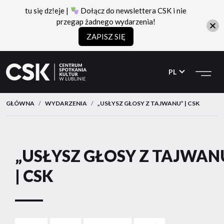
tu się dz!eje |
Dołącz do newslettera CSK i nie
przegap żadnego wydarzenia!
ZAPISZ SIĘ
CSK
Przejdź
Przejdź
do
do
PL
menu
treści
GŁÓWNA
WYDARZENIA
„USŁYSZ GŁOSY Z TAJWANU” | CSK
„USŁYSZ GŁOSY Z TAJWAN
| CSK