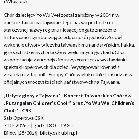
i Włoszech.
Chór dziecięcy Yo Wu Wei został założony w 2004 r. w
mieście Tainan na Tajwanie. Jego nazwa pochodzi od
starożytnej nazwy regionu niosącej bogate znaczenie
historyczne i symbolizujące odporność i jedność. Zespół
wykonuje utwory w języku tajwańskim, mandaryńskim, hakka,
językach rdzennych a także w wielu innych językach. Chór
współpracuje z europejskimi reżyserami przy wystawianiu
spektakli operowych dla dzieci. Występował również z
zespołami z Japonii i Europy. Chór wielokrotnie brał udział w
oficjalnych uroczystościach państwowych na Tajwanie.
„Usłysz głosy z Tajwanu” | Koncert Tajwańskich Chórów
„Puzangalan Children’s Choir” oraz „Yo Wu Wei Children’s
Choir” | CSK
Sala Operowa CSK
7 LIP 2026 r. | godz. 18.00-19.30
Bilety |25/30zł|:
bilety.csklublin.pl