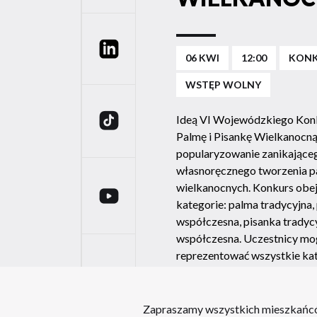
Linkedin
06 KWI
12:00
KONK
WSTĘP WOLNY
TikTok
Ideą VI Wojewódzkiego Kon
Palmę i Pisankę Wielkanocną
popularyzowanie zanikające
własnoręcznego tworzenia pa
wielkanocnych. Konkurs obej
YouTube
kategorie: palma tradycyjna,
współczesna, pisanka tradycy
współczesna. Uczestnicy mo
reprezentować wszystkie ka
wiekowe.
Zapraszamy wszystkich mieszkańców