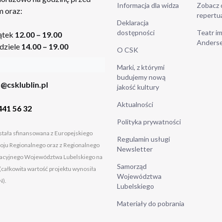
Informacja dla widza
Zobacz 
 oraz:
repertu
Deklaracja
dostępności
Teatr im
ątek
12.00 – 19.00
Anders
dziele
14.00 – 19.00
O CSK
Marki, z którymi
budujemy nową
@csklublin.pl
jakość kultury
Aktualności
441 56 32
Polityka prywatności
tała sfinansowana z Europejskiego
Regulamin usługi
ju Regionalnego oraz z Regionalnego
Newsletter
cyjnego Województwa Lubelskiego na
Samorząd
(całkowita wartość projektu wynosiła
Województwa
N).
Lubelskiego
Materiały do pobrania