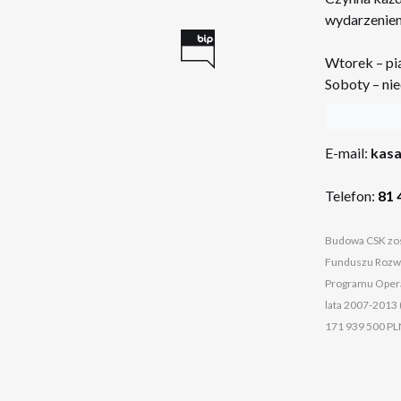
wydarzeniem
Wtorek – pi
Soboty – nie
:
E-mail:
kasa
Telefon:
81 
Budowa CSK zos
Funduszu Rozwo
Programu Opera
lata 2007-2013 
171 939 500 PL