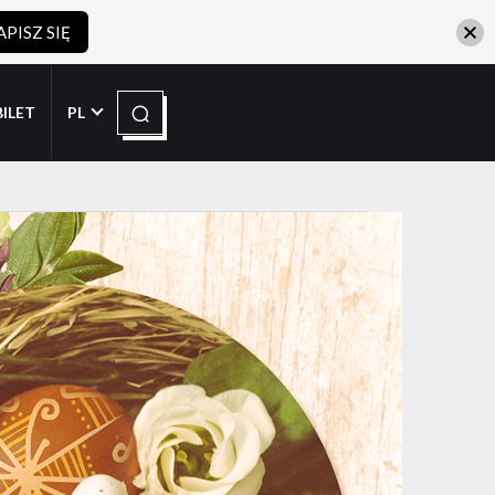
APISZ SIĘ
Szukaj
BILET
PL