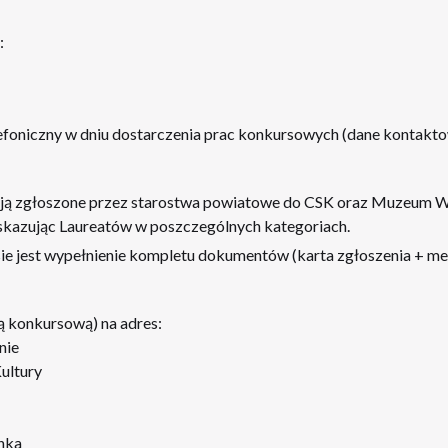
:
efoniczny w dniu dostarczenia prac konkursowych (dane kontaktow
ają zgłoszone przez starostwa powiatowe do CSK oraz Muzeum Wsi
skazując Laureatów w poszczególnych kategoriach.
e jest wypełnienie kompletu dokumentów (
karta zgłoszenia
+
me
ą konkursową) na adres:
nie
ultury
nka