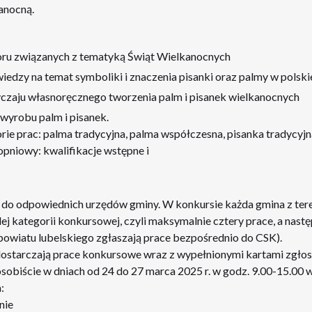
anocną.
kloru związanych z tematyką Świąt Wielkanocnych
iedzy na temat symboliki i znaczenia pisanki oraz palmy w polsk
czaju własnoręcznego tworzenia palm i pisanek wielkanocnych
wyrobu palm i pisanek.
ie prac: palma tradycyjna, palma współczesna, pisanka tradycyjn
pniowy: kwalifikacje wstępne i
e do odpowiednich urzędów gminy. W konkursie każda gmina z te
ej kategorii konkursowej, czyli maksymalnie cztery prace, a nas
powiatu lubelskiego zgłaszają prace bezpośrednio do CSK).
starczają prace konkursowe wraz z wypełnionymi kartami zgłos
sobiście w dniach od 24 do 27 marca 2025 r. w godz. 9.00-15.00 
:
nie