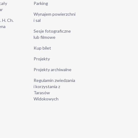
cały
Parking
ar
Wynajem powierzchni
. H. Ch.
i sal
ena
Sesje fotograficzne
lub filmowe
Kup bilet
Projekty
Projekty archiwalne
Regulamin zwiedzania
i korzystania z
Tarasów
Widokowych