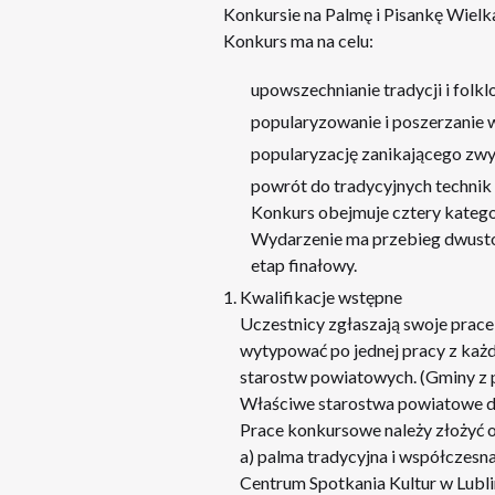
Konkursie na Palmę i Pisankę Wielk
Konkurs ma na celu:
upowszechnianie tradycji i fol
popularyzowanie i poszerzanie w
popularyzację zanikającego zwy
powrót do tradycyjnych technik 
Konkurs obejmuje cztery kategor
Wydarzenie ma przebieg dwusto
etap finałowy.
Kwalifikacje wstępne
Uczestnicy zgłaszają swoje prac
wytypować po jednej pracy z każd
starostw powiatowych. (Gminy z 
Właściwe starostwa powiatowe do
Prace konkursowe należy złożyć o
a) palma tradycyjna i współczesna
Centrum Spotkania Kultur w Lubli