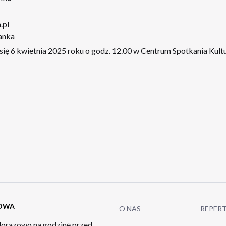
.pl
sanka
 6 kwietnia 2025 roku o godz. 12.00 w Centrum Spotkania Kultur
TOWA
O NAS
REPER
orazowo na godzinę przed