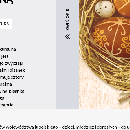
ZWIŃ OPIS
URS
kursu na
 jest
go zwyczaju
lm i pisanek
muje cztery
 palma
jna, pisanka
gą
tegorie
 województwa lubelskiego – dzieci, młodzież i dorosłych – do