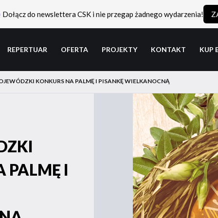
Dołącz do newslettera CSK i nie przegap żadnego wydarzenia!
Z
REPERTUAR
OFERTA
PROJEKTY
KONTAKT
KUP 
OJEWÓDZKI KONKURS NA PALMĘ I PISANKĘ WIELKANOCNĄ
DZKI
 PALMĘ I
CNĄ