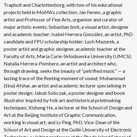
Trapholt and Charlottenborg, with two of his educational
projects held in MoMA’s collection; Jan Ferenc, a graphic
artist and Professor of Fine Arts, organiser and curator of
major artistic events; Sebastian Smit, a visual artist, designer
and academic teacher; Isabel Herrera González, an artist, PhD
candidate and FPU scholarship holder; Lech Mazurek, a
poster artist and graphic designer, academic teacher at the
Faculty of Arts, Maria Curie-Skłodowska University (UMCS);
Natalia Herrera-Pombero, an artist and architect who,
through drawing, seeks the beauty of “petrified music” — a
lasting trace of the fleeting moment of sound; Mohammad
(Sina) Afshar, an artist and academic lecturer specialising in
poster design; Jakub Sobczak, a poster designer and book
illustrator inspired by folk art and historical printmaking
techniques; Xizhong He, a lecturer at the School of Design and
Art at the Beijing Institute of Graphic Communication,
working in visual art; and Lv Ping, PhD, Vice-Dean of the
School of Art and Design at the Guilin University of Electronic
Technology, a visiting professor at the Rhode Island School of