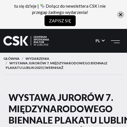
tu się dz!eje |
Dołącz do newslettera CSK i nie
przegap żadnego wydarzenia!
ZAPISZ SIĘ
CSK
Przejdź
Przejdź
do
do
PL
menu
treści
GŁÓWNA
WYDARZENIA
WYSTAWA JURORÓW 7. MIĘDZYNARODOWEGO BIENNALE
PLAKATU LUBLIN 2025 | WERNISAŻ
WYSTAWA JURORÓW 7.
MIĘDZYNARODOWEGO
BIENNALE PLAKATU LUBLI