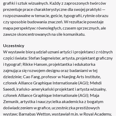
grafiki i sztuk wizualnych. Każdy z zaproszonych twórców
prezentuje prace charakterystyczne dla swojej praktyki —
rozpoznawalne w temacie, geście, typografii, rytmie obrazu
czy sposobie budowania znaczeń. W rezultacie powstaje
mapa perspektyw: równoległych, czasem sprzecznych, ale
zawsze skoncentrowanych na sile komunikatu.
Uczestnicy
W wystawie biorą udział uznani artyści i projektanci z różnych
części świata: Stefan Sagmeister, artysta, projektant graficzny
i typograf; Rikke Hansen, projektantka i edukatorka
zajmująca się rozwojem designu oraz badaniami w tej
dziedzinie; Cao Fang, profesor w Nanjing Arts Institute,
członek Alliance Graphique Internationale (AGI); Mehdi
Saeedi, irańsko-amerykański projektant i artysta wizualny,
członek Alliance Graphique Internationale (AGI); Maja
Zemunik, artystka i nauczycielka akademicka z bogatym
doświadczeniem w grafice, uczestniczka prestiżowych
wystaw; Barnabas Wetton, wystawiał m.in. w Royal Academy,