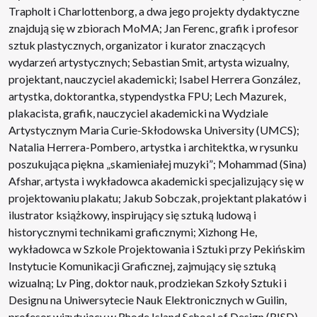
Trapholt i Charlottenborg, a dwa jego projekty dydaktyczne
znajdują się w zbiorach MoMA; Jan Ferenc, grafik i profesor
sztuk plastycznych, organizator i kurator znaczących
wydarzeń artystycznych; Sebastian Smit, artysta wizualny,
projektant, nauczyciel akademicki; Isabel Herrera González,
artystka, doktorantka, stypendystka FPU; Lech Mazurek,
plakacista, grafik, nauczyciel akademicki na Wydziale
Artystycznym Maria Curie-Skłodowska University (UMCS);
Natalia Herrera-Pombero, artystka i architektka, w rysunku
poszukująca piękna „skamieniałej muzyki”; Mohammad (Sina)
Afshar, artysta i wykładowca akademicki specjalizujący się w
projektowaniu plakatu; Jakub Sobczak, projektant plakatów i
ilustrator książkowy, inspirujący się sztuką ludową i
historycznymi technikami graficznymi; Xizhong He,
wykładowca w Szkole Projektowania i Sztuki przy Pekińskim
Instytucie Komunikacji Graficznej, zajmujący się sztuką
wizualną; Lv Ping, doktor nauk, prodziekan Szkoły Sztuki i
Designu na Uniwersytecie Nauk Elektronicznych w Guilin,
profesor wizytujący w Rhode Island School of Design (RISD)