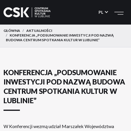
CSK
Przejdź
Przejdź
do
do
PL
menu
treści
GŁÓWNA
AKTUALNOŚCI
KONFERENCJA „PODSUMOWANIE INWESTYCJI POD NAZWĄ
BUDOWA CENTRUM SPOTKANIA KULTUR W LUBLINIE”
KONFERENCJA „PODSUMOWANIE
INWESTYCJI POD NAZWĄ BUDOWA
CENTRUM SPOTKANIA KULTUR W
LUBLINIE”
W Konferencji wezmą udział Marszałek Województwa