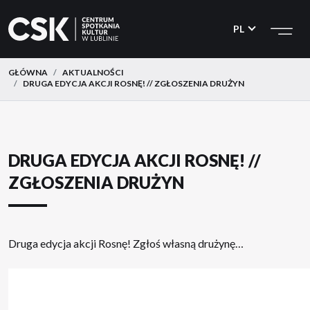
CSK
Przejdź
Przejdź
do
do
PL
menu
treści
GŁÓWNA
AKTUALNOŚCI
DRUGA EDYCJA AKCJI ROSNĘ! // ZGŁOSZENIA DRUŻYN
DRUGA EDYCJA AKCJI ROSNĘ! //
ZGŁOSZENIA DRUŻYN
Druga edycja akcji Rosnę! Zgłoś własną drużynę…