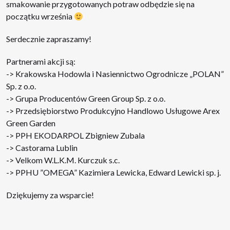
smakowanie przygotowanych potraw odbędzie się na
początku września
Serdecznie zapraszamy!
Partnerami akcji są:
-> Krakowska Hodowla i Nasiennictwo Ogrodnicze „POLAN”
Sp. z o.o.
-> Grupa Producentów Green Group Sp. z o.o.
-> Przedsiębiorstwo­ Produkcyjno ­Handlowo­ Usługowe Arex
Green Garden
-> PPH EKODARPOL Zbigniew Zubala
-> Castorama Lublin
-> Velkom W.L.K.M. Kurczuk s.c.
-> PPHU ”OMEGA” Kazimiera Lewicka, Edward Lewicki sp. j.
Dziękujemy za wsparcie!