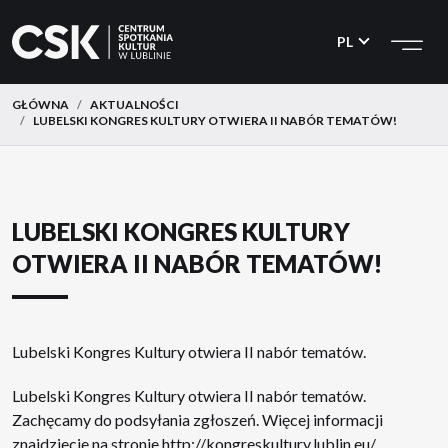
CSK
Przejdź
Przejdź
do
do
PL
menu
treści
GŁÓWNA
AKTUALNOŚCI
LUBELSKI KONGRES KULTURY OTWIERA II NABÓR TEMATÓW!
LUBELSKI KONGRES KULTURY
OTWIERA II NABÓR TEMATÓW!
Lubelski Kongres Kultury otwiera II nabór tematów.
Lubelski Kongres Kultury
otwiera II nabór tematów.
Zachęcamy do podsyłania zgłoszeń. Więcej informacji
znajdziecie na stronie
http://kongreskultury.lublin.eu/