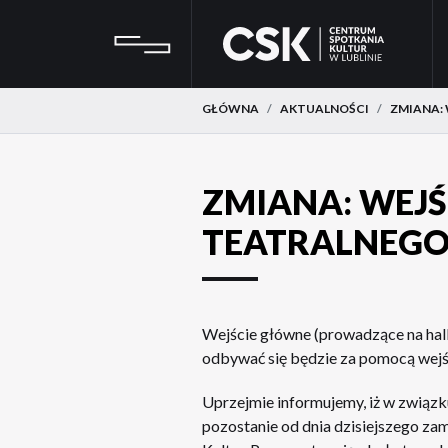
Przejdź
Przejdź
CSK
do
do
menu
treści
GŁÓWNA
AKTUALNOŚCI
ZMIANA:
ZMIANA: WEJŚ
TEATRALNEGO
Wejście główne (prowadzące na hall
odbywać się będzie za pomocą wejści
Uprzejmie informujemy, iż w związk
pozostanie od dnia dzisiejszego za