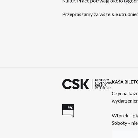
Kultur. Prace potrwają około tygodn
Przepraszamy za wszelkie utrudnien
KASA BILE
Czynna każd
wydarzeniem
Wtorek – pi
Soboty – nie
: