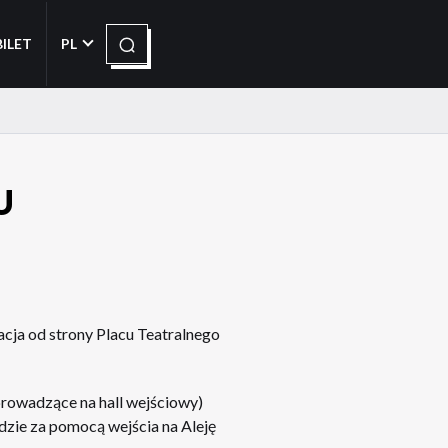
Szukaj
BILET
PL
U
cja od strony Placu Teatralnego
prowadzące na hall wejściowy)
dzie za pomocą wejścia na Aleję