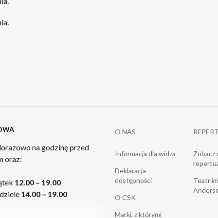
ia.
ia.
TOWA
O NAS
REPER
orazowo na godzinę przed
Informacja dla widza
Zobacz 
 oraz:
repertu
Deklaracja
dostępności
Teatr im
ątek
12.00 – 19.00
Anders
dziele
14.00 – 19.00
O CSK
Marki, z którymi