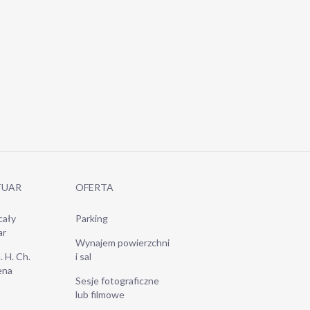
TUAR
OFERTA
cały
Parking
ar
Wynajem powierzchni
. H. Ch.
i sal
ena
Sesje fotograficzne
lub filmowe