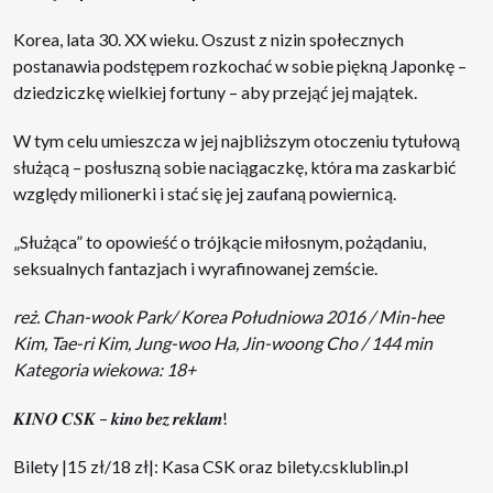
Korea, lata 30. XX wieku. Oszust z nizin społecznych
postanawia podstępem rozkochać w sobie piękną Japonkę –
dziedziczkę wielkiej fortuny – aby przejąć jej majątek.
W tym celu umieszcza w jej najbliższym otoczeniu tytułową
służącą – posłuszną sobie naciągaczkę, która ma zaskarbić
względy milionerki i stać się jej zaufaną powiernicą.
„Służąca” to opowieść o trójkącie miłosnym, pożądaniu,
seksualnych fantazjach i wyrafinowanej zemście.
reż. Chan-wook Park/ Korea Południowa 2016 / Min-hee
Kim, Tae-ri Kim, Jung-woo Ha, Jin-woong Cho / 144 min
Kategoria wiekowa: 18+
𝑲𝑰𝑵𝑶 𝑪𝑺𝑲 – 𝒌𝒊𝒏𝒐 𝒃𝒆𝒛 𝒓𝒆𝒌𝒍𝒂𝒎!
Bilety |15 zł/18 zł|: Kasa CSK oraz
bilety.csklublin.pl