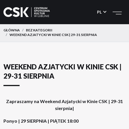
CSK
Przejdź
Przejdź
do
do
PL
menu
treści
GŁÓWNA
BEZ KATEGORII
WEEKEND AZJATYCKI W KINIE CSK | 29-31 SIERPNIA
WEEKEND AZJATYCKI W KINIE CSK |
29-31 SIERPNIA
Zapraszamy na Weekend Azjatycki w Kinie CSK | 29-31
sierpnia|
Ponyo | 29 SIERPNIA | PIĄTEK 18:00