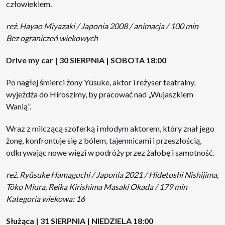
człowiekiem.
reż. Hayao Miyazaki / Japonia 2008 / animacja / 100 min
Bez ograniczeń wiekowych
Drive my car | 30 SIERPNIA | SOBOTA 18:00
Po nagłej śmierci żony Yūsuke, aktor i reżyser teatralny,
wyjeżdża do Hiroszimy, by pracować nad „Wujaszkiem
Wanią”.
Wraz z milczącą szoferką i młodym aktorem, który znał jego
żonę, konfrontuje się z bólem, tajemnicami i przeszłością,
odkrywając nowe więzi w podróży przez żałobę i samotność.
reż. Ryûsuke Hamaguchi / Japonia 2021 / Hidetoshi Nishijima,
Tôko Miura, Reika Kirishima Masaki Okada / 179 min
Kategoria wiekowa: 16
Służąca | 31 SIERPNIA | NIEDZIELA 18:00