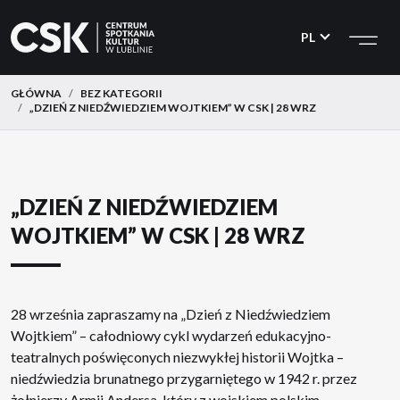
CSK
Przejdź
Przejdź
do
do
PL
menu
treści
GŁÓWNA
BEZ KATEGORII
„DZIEŃ Z NIEDŹWIEDZIEM WOJTKIEM” W CSK | 28 WRZ
„DZIEŃ Z NIEDŹWIEDZIEM
WOJTKIEM” W CSK | 28 WRZ
28 września zapraszamy na „Dzień z Niedźwiedziem
Wojtkiem” – całodniowy cykl wydarzeń edukacyjno-
teatralnych poświęconych niezwykłej historii Wojtka –
niedźwiedzia brunatnego przygarniętego w 1942 r. przez
żołnierzy Armii Andersa, który z wojskiem polskim