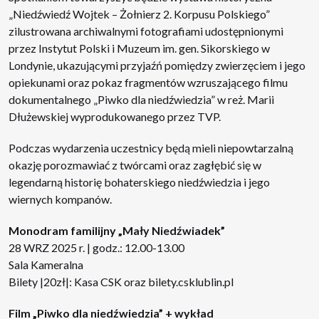
„Niedźwiedź Wojtek – Żołnierz 2. Korpusu Polskiego”
zilustrowana archiwalnymi fotografiami udostępnionymi
przez Instytut Polski i Muzeum im. gen. Sikorskiego w
Londynie, ukazującymi przyjaźń pomiędzy zwierzęciem i jego
opiekunami oraz pokaz fragmentów wzruszającego filmu
dokumentalnego „Piwko dla niedźwiedzia” w reż. Marii
Dłużewskiej wyprodukowanego przez TVP.
Podczas wydarzenia uczestnicy będą mieli niepowtarzalną
okazję porozmawiać z twórcami oraz zagłębić się w
legendarną historię bohaterskiego niedźwiedzia i jego
wiernych kompanów.
Monodram familijny „Mały Niedźwiadek”
28 WRZ 2025 r. | godz.: 12.00-13.00
Sala Kameralna
Bilety |20zł|: Kasa CSK oraz
bilety.csklublin.pl
Film „Piwko dla niedźwiedzia” + wykład