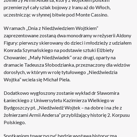
przemierzył cały szlak bojowy z Iranu aż do Włoch,
uczestnicząc w słynnej bitwie pod Monte Cassino.
W ramach „Dnia z Niedźwiedziem Wojtkiem”
zaprezentowane zostaną dwa monodramy w reżyserii Aldony
Figury: pierwszy skierowany do dzieci i młodzieży z udziałem
Konrada Szymańskiego na podstawie sztuki Elżbiety
Chowaniec „Mały Niedźwiadek” oraz drugi, oparty na
dramacie Tadeusza Słobodzianka, przeznaczony dla widzów
dorosłych, w którym w rolę tytułowego „Niedźwiedzia
Wojtka” wciela się Michał Piela.
Dodatkowo wygłoszony zostanie wykład dr Sławomira
Łanieckiego z Uniwersytetu Kazimierza Wielkiego w
Bydgoszczy pt. „Niedźwiedź Wojtek – na dobre i na złe z
żołnierzami Armii Andersa” przybliżający historię 2. Korpusu
Polskiego.
Spotkaniom towarzyszyć będzie wystawa historyczna