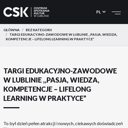
CSK
Przejdź
Przejdź
do
do
PL
menu
treści
GŁÓWNA
BEZ KATEGORII
TARGI EDUKACYJNO-ZAWODOWE W LUBLINIE ,,PASJA, WIEDZA,
KOMPETENCJE – LIFELONG LEARNING W PRAKTYCE”
TARGI EDUKACYJNO-ZAWODOWE
W LUBLINIE ,,PASJA, WIEDZA,
KOMPETENCJE – LIFELONG
LEARNING W PRAKTYCE”
To był dzień pełen atrakcji i nowych, ciekawych doświadczeń