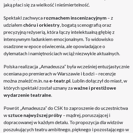
jaką płaci się za wielkość i nieśmiertelność.
Spektakl zachwyca
rozmachem inscenizacyjnym
– z
udziałem
chóru i orkiestry
, bogatą scenografią oraz
precyzyjną reżyserią, która łączy intelektualną głębię z
intensywnym ładunkiem emocjonalnym. To widowisko
osadzone w epoce oświecenia, ale opowiadające o
dylematach i namiętnościach wciąż niezwykle aktualnych.
Polska realizacja „Amadeusza” była wcześniej entuzjastycznie
oceniana po premierach w Warszawie i Łodzi – recenzje
można znaleźć m.in. na
e-teatr.pl
. Lublin dołączył do miast, w
których spektakl został uznany za
ważne i prestiżowe
wydarzenie teatralne
.
Powrót „Amadeusza” do CSK to zaproszenie do uczestnictwa
w
sztuce najwyższej próby
– mądrej, poruszającej i
dopracowanej w każdym detalu. To propozycja dla widzów
poszukujących teatru ambitnego, pięknego i pozostającego w