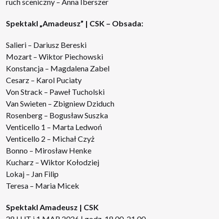
ruch sceniczny – Anna Iberszer
Spektakl „Amadeusz” | CSK – Obsada:
Salieri – Dariusz Bereski
Mozart – Wiktor Piechowski
Konstancja – Magdalena Zabel
Cesarz – Karol Puciaty
Von Strack – Paweł Tucholski
Van Swieten – Zbigniew Dziduch
Rosenberg – Bogusław Suszka
Venticello 1 – Marta Ledwoń
Venticello 2 – Michał Czyż
Bonno – Mirosław Henke
Kucharz – Wiktor Kołodziej
Lokaj – Jan Filip
Teresa – Maria Micek
Spektakl Amadeusz | CSK
28 LUT i 1 MAR 2026 | godz. 18.00-21.00