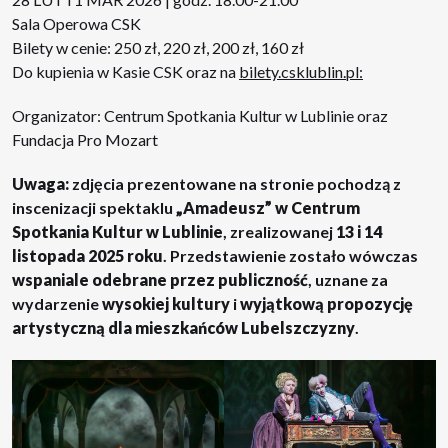
Sala Operowa CSK
Bilety w cenie: 250 zł, 220 zł, 200 zł, 160 zł
Do kupienia w Kasie CSK oraz na
bilety.csklublin.pl
:
Organizator: Centrum Spotkania Kultur w Lublinie oraz
Fundacja Pro Mozart
Uwaga:
zdjęcia prezentowane na stronie pochodzą z
inscenizacji spektaklu
„Amadeusz” w Centrum
Spotkania Kultur w Lublinie
, zrealizowanej
13 i 14
listopada 2025 roku
. Przedstawienie zostało wówczas
wspaniale odebrane przez publiczność
, uznane za
wydarzenie
wysokiej kultury
i
wyjątkową propozycję
artystyczną dla mieszkańców Lubelszczyzny
.