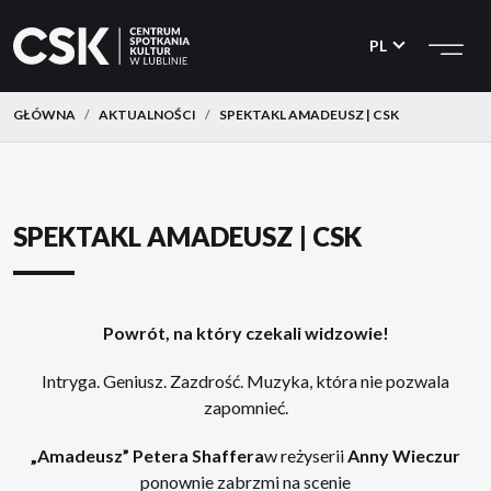
CSK
Przejdź
Przejdź
do
do
PL
menu
treści
GŁÓWNA
AKTUALNOŚCI
SPEKTAKL AMADEUSZ | CSK
SPEKTAKL AMADEUSZ | CSK
Powrót, na który czekali widzowie!
Intryga. Geniusz. Zazdrość. Muzyka, która nie pozwala
zapomnieć.
„Amadeusz” Petera Shaffera
w reżyserii
Anny Wieczur
ponownie zabrzmi na scenie