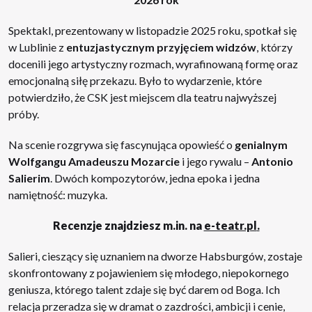
Spektakl, prezentowany w listopadzie 2025 roku, spotkał się
w Lublinie z
entuzjastycznym przyjęciem widzów
, którzy
docenili jego artystyczny rozmach, wyrafinowaną formę oraz
emocjonalną siłę przekazu. Było to wydarzenie, które
potwierdziło, że CSK jest miejscem dla teatru najwyższej
próby.
Na scenie rozgrywa się fascynująca opowieść o
genialnym
Wolfgangu Amadeuszu Mozarcie
i jego rywalu –
Antonio
Salierim
. Dwóch kompozytorów, jedna epoka i jedna
namiętność: muzyka.
Recenzje znajdziesz m.in. na
e-teatr.pl
.
Salieri, cieszący się uznaniem na dworze Habsburgów, zostaje
skonfrontowany z pojawieniem się młodego, niepokornego
geniusza, którego talent zdaje się być darem od Boga. Ich
relacja przeradza się w dramat o zazdrości, ambicji i cenie,