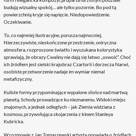
budują wizualny spokój… ale tylko pozornie. Bo pod tą
powierzchnią kryje się napięcie. Niedopowiedzenie.
Oczekiwanie.
To, co najmniej ilustracyjne, porusza najmocniej.
Nierzeczywiste, nieskończone przestrzenie, oniryczna
atmosfera, rozproszone światło i wyszukana kolorystyka
sprawiają, że obrazy Cwaliny nie dają się łatwo „oswoić”. Choć
ich źródłem jest sielski krajobraz Czartorii i dorzecza Narwi,
osobiste przetworzenie nadaje im wymiar niemal
metafizyczny.
Kuliste formy przypominające wypalone słońce nad martwą
planetą. Schody prowadzące ku nieznanemu. Widoki miejsc
znajomych, a jednak odległych – jak Ziemia widziana z
kosmosu, przywołująca skojarzenia z kinem Stanleya
Kubricka.
W rozmowie z Jan Tomaszewski artysta opowiada o źródłach