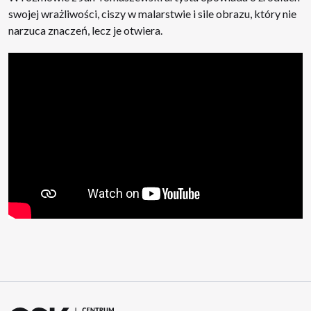
swojej wrażliwości, ciszy w malarstwie i sile obrazu, który nie
narzuca znaczeń, lecz je otwiera.