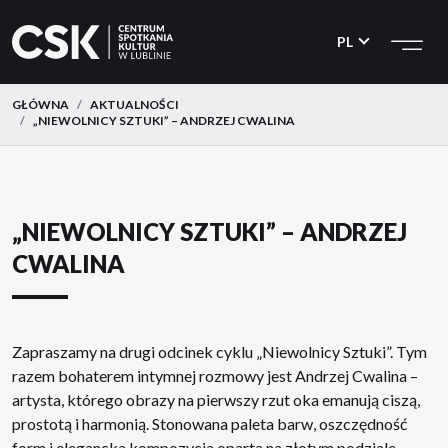
CSK
Przejdź
Przejdź
do
do
PL
menu
treści
GŁÓWNA
AKTUALNOŚCI
„NIEWOLNICY SZTUKI” – ANDRZEJ CWALINA
„NIEWOLNICY SZTUKI” – ANDRZEJ
CWALINA
Zapraszamy na drugi odcinek cyklu „Niewolnicy Sztuki”. Tym
razem bohaterem intymnej rozmowy jest Andrzej Cwalina –
artysta, którego obrazy na pierwszy rzut oka emanują ciszą,
prostotą i harmonią. Stonowana paleta barw, oszczędność
form i elegancka kompozycja oparta na złotym podziale