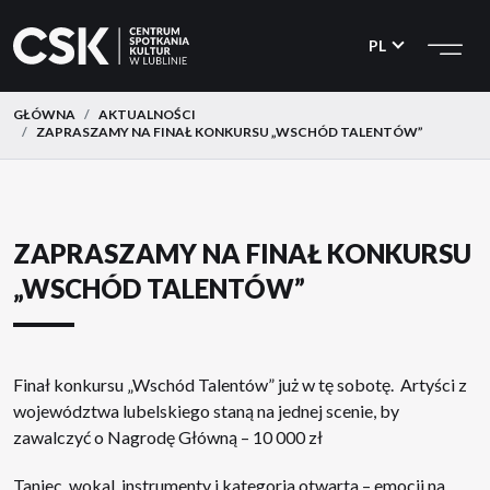
CSK
Przejdź
Przejdź
do
do
PL
menu
treści
GŁÓWNA
AKTUALNOŚCI
ZAPRASZAMY NA FINAŁ KONKURSU „WSCHÓD TALENTÓW”
ZAPRASZAMY NA FINAŁ KONKURSU
„WSCHÓD TALENTÓW”
Finał konkursu „Wschód Talentów” już w tę sobotę. Artyści z
województwa lubelskiego staną na jednej scenie, by
zawalczyć o Nagrodę Główną – 10 000 zł
Taniec, wokal, instrumenty i kategoria otwarta – emocji na